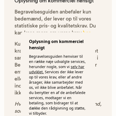
Oplysning om kommerciel hensigt
Begravelsesguiden anbefaler kun
bedemænd, der lever op til vores
statistiske pris- og kvalitetskrav. Du
kan læse mere om vores krav
her.
Oplysning om kommerciel
Kun bedemænd der lever op til
hensigt
kravene har mulighed for at indgå et
Begravelsesguiden henviser til
samarbejde med os om at blive vist i
en række nøje udvalgte services,
Begravelsesguiden. Bedemænd der
herunder nogle, som vi
selv har
enten ikke lever op til vores krav,
udviklet.
Services der ikke lever
op til vores krav, eller af andre
eller som af andre årsager ikke har
årsager, ikke samarbejder med
indgået et samarbejde med os, vil
os, vil ikke blive anbefalet. Når
du benytter en af de anbefalede
ikke blive vist i vores anbefalinger.
services, modtager vi en
betaling, som bidrager til at
Hver gang du benytter en bedemand,
dække den rådgivning og støtte,
som vi har godkendt, anbefalet og
vi tilbyder.