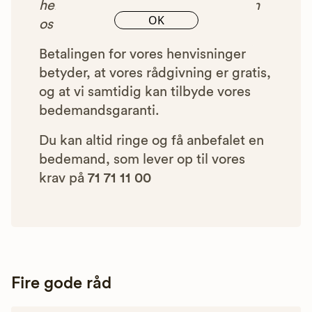
henvist dig til, betaler bedemanden
OK
os et beløb for denne henvisning.
Betalingen for vores henvisninger
betyder, at vores rådgivning er gratis,
og at vi samtidig kan tilbyde vores
bedemandsgaranti.
Du kan altid ringe og få anbefalet en
bedemand, som lever op til vores
krav på
71 71 11 00
Fire gode råd