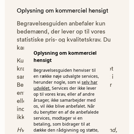
Oplysning om kommerciel hensigt
Begravelsesguiden anbefaler kun
bedemænd, der lever op til vores
statistiske pris- og kvalitetskrav. Du
kan læse mere om vores krav
her.
Oplysning om kommerciel
hensigt
Kun bedemænd der lever op til
kravene har mulighed for at indgå et
Begravelsesguiden henviser til
en række nøje udvalgte services,
samarbejde med os om at blive vist i
herunder nogle, som vi
selv har
Begravelsesguiden. Bedemænd der
udviklet.
Services der ikke lever
enten ikke lever op til vores krav,
op til vores krav, eller af andre
årsager, ikke samarbejder med
eller som af andre årsager ikke har
os, vil ikke blive anbefalet. Når
indgået et samarbejde med os, vil
du benytter en af de anbefalede
ikke blive vist i vores anbefalinger.
services, modtager vi en
betaling, som bidrager til at
dække den rådgivning og støtte,
Hver gang du benytter en bedemand,