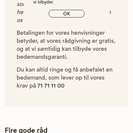
vi tilbyder.
som vi har godkendt, anbefalet og
henvist dig til, betaler bedemanden
OK
os et beløb for denne henvisning.
Betalingen for vores henvisninger
betyder, at vores rådgivning er gratis,
og at vi samtidig kan tilbyde vores
bedemandsgaranti.
Du kan altid ringe og få anbefalet en
bedemand, som lever op til vores
krav på
71 71 11 00
Fire gode råd