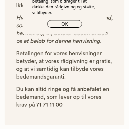
betaling, som bidrager til at
ikke blive vist i vores anbefalinger.
dække den rådgivning og støtte,
vi tilbyder.
Hver gang du benytter en bedemand,
OK
som vi har godkendt, anbefalet og
henvist dig til, betaler bedemanden
os et beløb for denne henvisning.
Betalingen for vores henvisninger
betyder, at vores rådgivning er gratis,
og at vi samtidig kan tilbyde vores
bedemandsgaranti.
Du kan altid ringe og få anbefalet en
bedemand, som lever op til vores
krav på
71 71 11 00