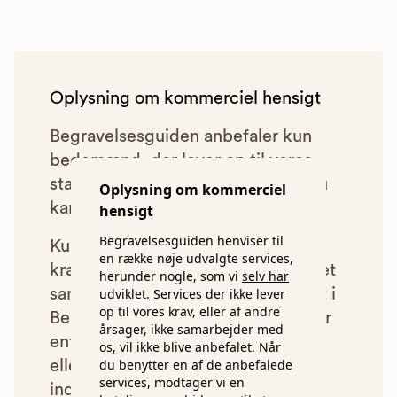
Oplysning om kommerciel hensigt
Begravelsesguiden anbefaler kun
bedemænd, der lever op til vores
statistiske pris- og kvalitetskrav. Du
Oplysning om kommerciel
kan læse mere om vores krav
her.
hensigt
Begravelsesguiden henviser til
Kun bedemænd der lever op til
en række nøje udvalgte services,
kravene har mulighed for at indgå et
herunder nogle, som vi
selv har
samarbejde med os om at blive vist i
udviklet.
Services der ikke lever
op til vores krav, eller af andre
Begravelsesguiden. Bedemænd der
årsager, ikke samarbejder med
enten ikke lever op til vores krav,
os, vil ikke blive anbefalet. Når
du benytter en af de anbefalede
eller som af andre årsager ikke har
services, modtager vi en
indgået et samarbejde med os, vil