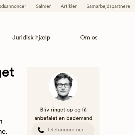
ødsannoncer
Salmer
Artikler
Samarbejdspartnere
Juridisk hjælp
Om os
get
Bliv ringet op og få
anbefalet en bedemand
n
ne.