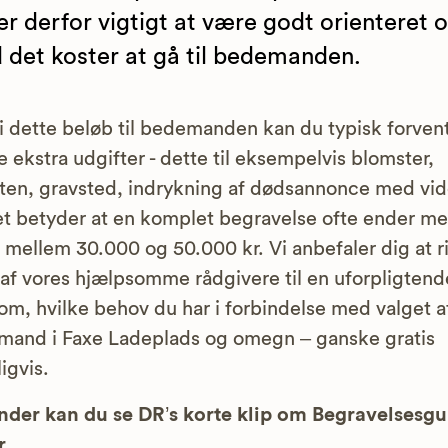
er derfor vigtigt at være godt orienteret 
 det koster at gå til bedemanden.
 dette beløb til bedemanden kan du typisk forven
 ekstra udgifter - dette til eksempelvis blomster,
ten, gravsted, indrykning af dødsannonce med vid
et betyder at en komplet begravelse ofte ender me
 mellem 30.000 og 50.000 kr. Vi anbefaler dig at r
n af vores hjælpsomme rådgivere til en uforpligtend
om, hvilke behov du har i forbindelse med valget a
and i Faxe Ladeplads og omegn – ganske gratis
igvis.
der kan du se DR’s korte klip om Begravelsesg
r