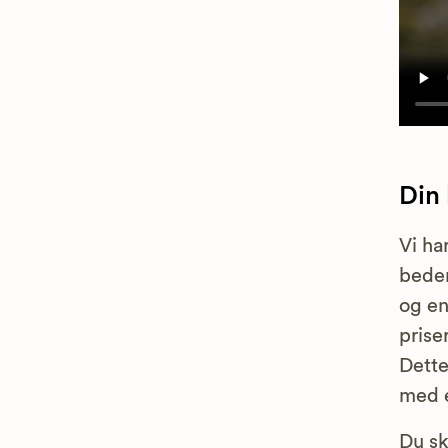
Din
Vi ha
bedem
og en
prise
Dette
med e
Du sk