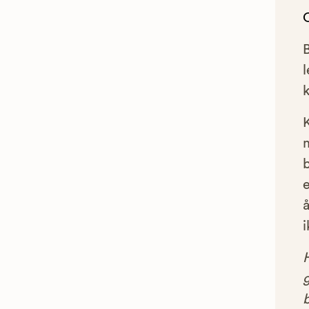
l
e
å
i
g