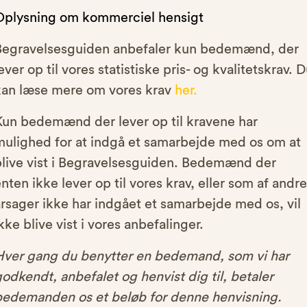
Oplysning om kommerciel hensigt
Begravelsesguiden anbefaler kun bedemænd, der
ever op til vores statistiske pris- og kvalitetskrav. 
kan læse mere om vores krav
her.
Kun bedemænd der lever op til kravene har
mulighed for at indgå et samarbejde med os om at
blive vist i Begravelsesguiden. Bedemænd der
nten ikke lever op til vores krav, eller som af andre
rsager ikke har indgået et samarbejde med os, vil
kke blive vist i vores anbefalinger.
Hver gang du benytter en bedemand, som vi har
odkendt, anbefalet og henvist dig til, betaler
bedemanden os et beløb for denne henvisning.