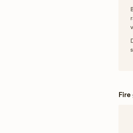
B
r
s
Fire