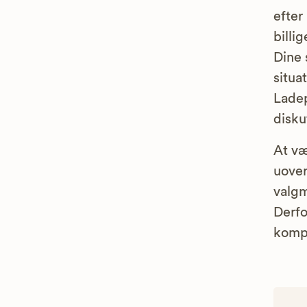
efter
billi
Dine 
situa
Ladep
disku
At v
uover
valgm
Derfo
kompe