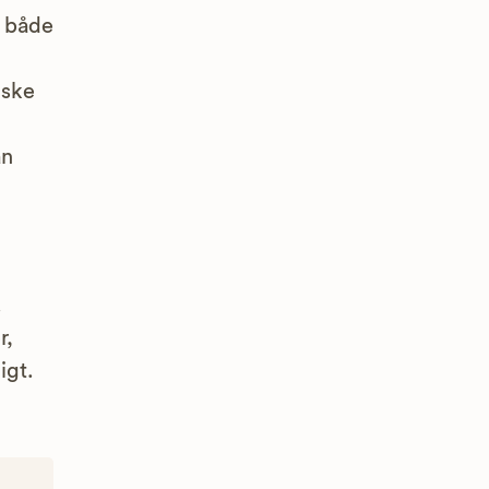
e både
iske
an
.
r,
igt.