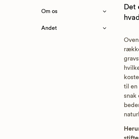
Det 
Om os
hvad
Andet
Oveni
række
gravs
hvilk
koste
til e
snak 
bedem
naturl
Herun
stifte