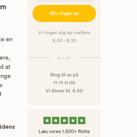
om
Bliv ringet op
Vi ringer dig op mellem
te en
8.00 - 8.30
ere,
ELLER
d at
Ring til os på
inge
71 71 11 00
e
Vi åbner kl. 8.00
f
uidens
Læs vores 1.500+ flotte