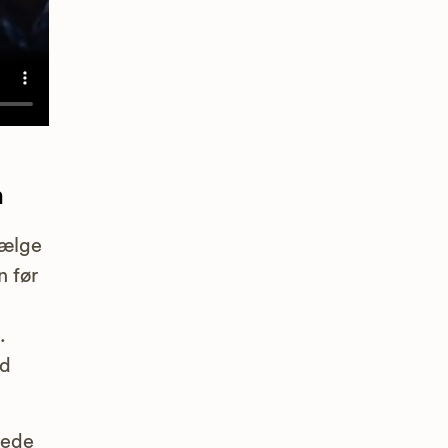
n
vælge
n før
.
nd
lede