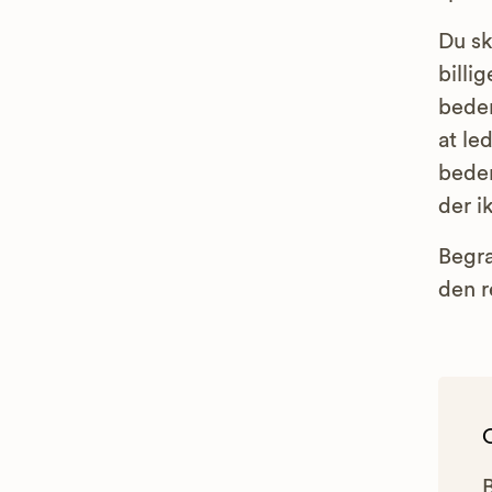
Du sk
billi
bedem
at le
bedem
der i
Begra
den 