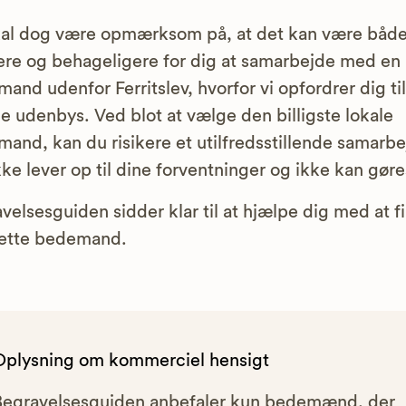
al dog være opmærksom på, at det kan være båd
gere og behageligere for dig at samarbejde med en
and udenfor Ferritslev, hvorfor vi opfordrer dig ti
de udenbys. Ved blot at vælge den billigste lokale
and, kan du risikere et utilfredsstillende samarbe
kke lever op til dine forventninger og ikke kan gør
velsesguiden sidder klar til at hjælpe dig med at f
rette bedemand.
Oplysning om kommerciel hensigt
Begravelsesguiden anbefaler kun bedemænd, der