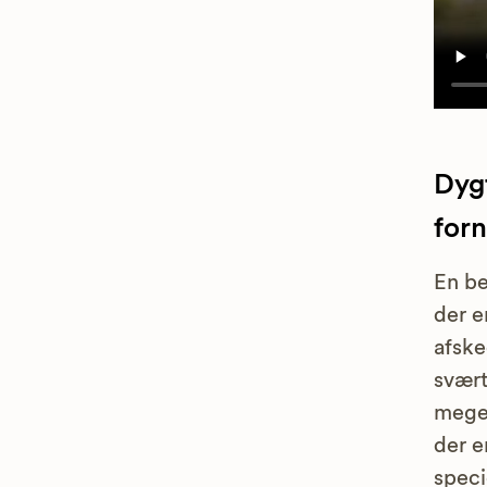
Dygt
forn
En be
der e
afske
svært
megen
der e
speci