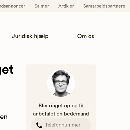
ødsannoncer
Salmer
Artikler
Samarbejdspartnere
Juridisk hjælp
Om os
get
Bliv ringet op og få
anbefalet en bedemand
 en