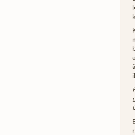
l
e
å
i
g
B
r