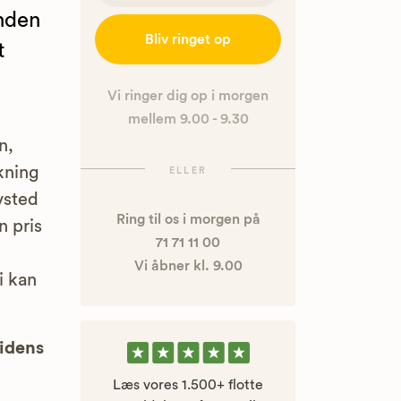
nden
Bliv ringet op
t
Vi ringer dig op i morgen
mellem 9.00 - 9.30
n,
kning
ELLER
vsted
Ring til os i morgen på
n pris
71 71 11 00
Vi åbner kl. 9.00
vi kan
uidens
Læs vores 1.500+ flotte