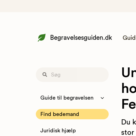
Begravelsesguiden.dk
Guid
Un
ho
Guide til begravelsen
Fe
Find bedemand
Du k
Juridisk hjælp
stor