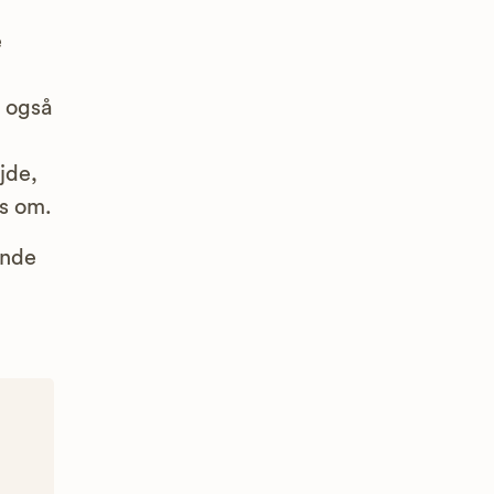
e
l også
jde,
es om.
inde