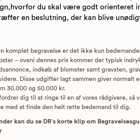
n,hvorfor du skal være godt orienteret i
ræffer en beslutning, der kan blive unødig
n komplet begravelse er det ikke kun bedemande
oster – oveni dennes pris kommer der typisk indry
dsannonce, indkøb af blomster samt gravsten, gra
idere. Disse udgifter lagt sammen giver normalt e
m 30.000 og 50.000 kr.
ordrer dig til at ringe til en af vores rådgivere, så 
e med at finde den helt rette bedemand til dig.
der kan du se DR’s korte klip om Begravelsesg
r