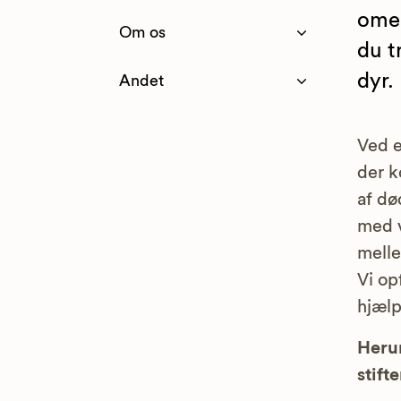
omeg
Om os
du t
dyr.
Andet
Ved e
der k
af dø
med v
melle
Vi opf
hjælp
Herun
stifte