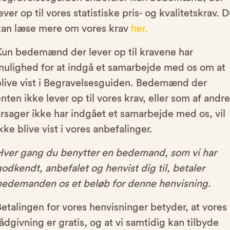
ever op til vores statistiske pris- og kvalitetskrav. 
kan læse mere om vores krav
her.
Kun bedemænd der lever op til kravene har
mulighed for at indgå et samarbejde med os om at
blive vist i Begravelsesguiden. Bedemænd der
nten ikke lever op til vores krav, eller som af andre
rsager ikke har indgået et samarbejde med os, vil
kke blive vist i vores anbefalinger.
Hver gang du benytter en bedemand, som vi har
odkendt, anbefalet og henvist dig til, betaler
bedemanden os et beløb for denne henvisning.
etalingen for vores henvisninger betyder, at vores
ådgivning er gratis, og at vi samtidig kan tilbyde