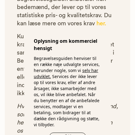
bedemænd, der lever op til vores
statistiske pris- og kvalitetskrav. Du
kan læse mere om vores krav
her.
Kun bedemænd der lever op til
Oplysning om kommerciel
kravene har mulighed for at indgå et
hensigt
samarbejde med os om at blive vist i
Begravelsesguiden henviser til
Begravelsesguiden. Bedemænd der
en række nøje udvalgte services,
enten ikke lever op til vores krav,
herunder nogle, som vi
selv har
udviklet.
Services der ikke lever
eller som af andre årsager ikke har
op til vores krav, eller af andre
indgået et samarbejde med os, vil
årsager, ikke samarbejder med
ikke blive vist i vores anbefalinger.
os, vil ikke blive anbefalet. Når
du benytter en af de anbefalede
Hver gang du benytter en bedemand,
services, modtager vi en
betaling, som bidrager til at
som vi har godkendt, anbefalet og
dække den rådgivning og støtte,
henvist dig til, betaler bedemanden
vi tilbyder.
os et beløb for denne henvisning.