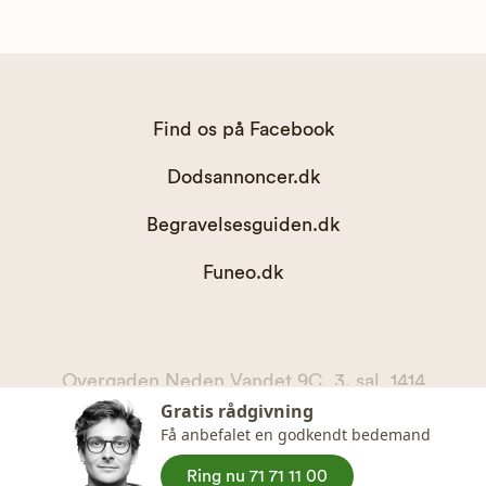
Find os på Facebook
Dodsannoncer.dk
Begravelsesguiden.dk
Funeo.dk
Overgaden Neden Vandet 9C, 3. sal, 1414
Gratis rådgivning
København K
Få anbefalet en godkendt bedemand
kontakt@begravelsesguiden.dk, telefon 71 71 11 00
CVR. 36065567
Ring nu 71 71 11 00