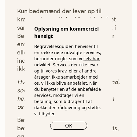
Kun bedemænd der lever op til
kravene har mulighed for at indgå et
samarbejde med os om at blive vist i
Oplysning om kommerciel
hensigt
Begravelsesguiden. Bedemænd der
enten ikke lever op til vores krav,
Begravelsesguiden henviser til
en række nøje udvalgte services,
eller som af andre årsager ikke har
herunder nogle, som vi
selv har
indgået et samarbejde med os, vil
udviklet.
Services der ikke lever
ikke blive vist i vores anbefalinger.
op til vores krav, eller af andre
årsager, ikke samarbejder med
Hver gang du benytter en bedemand,
os, vil ikke blive anbefalet. Når
du benytter en af de anbefalede
som vi har godkendt, anbefalet og
services, modtager vi en
henvist dig til, betaler bedemanden
betaling, som bidrager til at
os et beløb for denne henvisning.
dække den rådgivning og støtte,
vi tilbyder.
Betalingen for vores henvisninger
OK
betyder, at vores rådgivning er gratis,
og at vi samtidig kan tilbyde vores