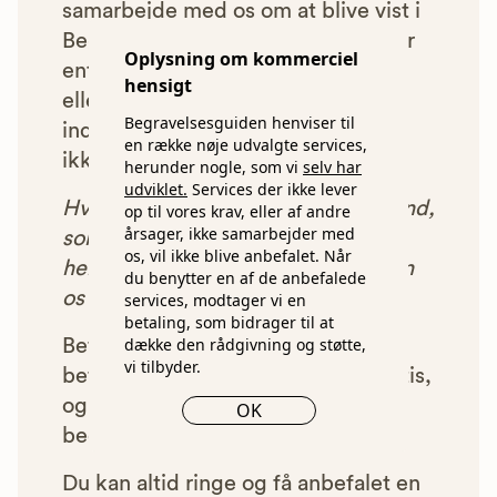
samarbejde med os om at blive vist i
Begravelsesguiden. Bedemænd der
Oplysning om kommerciel
enten ikke lever op til vores krav,
hensigt
eller som af andre årsager ikke har
Begravelsesguiden henviser til
indgået et samarbejde med os, vil
en række nøje udvalgte services,
ikke blive vist i vores anbefalinger.
herunder nogle, som vi
selv har
udviklet.
Services der ikke lever
Hver gang du benytter en bedemand,
op til vores krav, eller af andre
årsager, ikke samarbejder med
som vi har godkendt, anbefalet og
os, vil ikke blive anbefalet. Når
henvist dig til, betaler bedemanden
du benytter en af de anbefalede
os et beløb for denne henvisning.
services, modtager vi en
betaling, som bidrager til at
dække den rådgivning og støtte,
Betalingen for vores henvisninger
vi tilbyder.
betyder, at vores rådgivning er gratis,
og at vi samtidig kan tilbyde vores
OK
bedemandsgaranti.
Du kan altid ringe og få anbefalet en