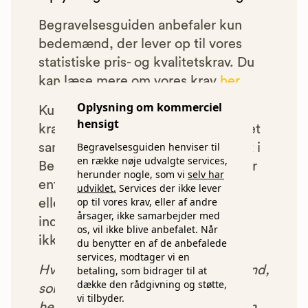
Begravelsesguiden anbefaler kun
bedemænd, der lever op til vores
statistiske pris- og kvalitetskrav. Du
kan læse mere om vores krav
her.
Oplysning om kommerciel
Kun bedemænd der lever op til
hensigt
kravene har mulighed for at indgå et
Begravelsesguiden henviser til
samarbejde med os om at blive vist i
en række nøje udvalgte services,
Begravelsesguiden. Bedemænd der
herunder nogle, som vi
selv har
enten ikke lever op til vores krav,
udviklet.
Services der ikke lever
op til vores krav, eller af andre
eller som af andre årsager ikke har
årsager, ikke samarbejder med
indgået et samarbejde med os, vil
os, vil ikke blive anbefalet. Når
ikke blive vist i vores anbefalinger.
du benytter en af de anbefalede
services, modtager vi en
Hver gang du benytter en bedemand,
betaling, som bidrager til at
dække den rådgivning og støtte,
som vi har godkendt, anbefalet og
vi tilbyder.
henvist dig til, betaler bedemanden