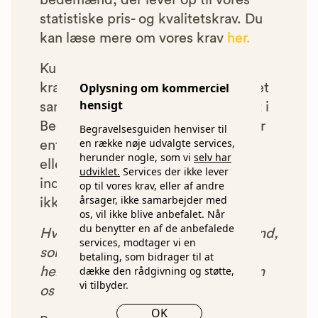
bedemænd, der lever op til vores
statistiske pris- og kvalitetskrav. Du
kan læse mere om vores krav
her.
Kun bedemænd der lever op til
Oplysning om kommerciel
kravene har mulighed for at indgå et
hensigt
samarbejde med os om at blive vist i
Begravelsesguiden. Bedemænd der
Begravelsesguiden henviser til
en række nøje udvalgte services,
enten ikke lever op til vores krav,
herunder nogle, som vi
selv har
eller som af andre årsager ikke har
udviklet.
Services der ikke lever
indgået et samarbejde med os, vil
op til vores krav, eller af andre
årsager, ikke samarbejder med
ikke blive vist i vores anbefalinger.
os, vil ikke blive anbefalet. Når
du benytter en af de anbefalede
Hver gang du benytter en bedemand,
services, modtager vi en
som vi har godkendt, anbefalet og
betaling, som bidrager til at
dække den rådgivning og støtte,
henvist dig til, betaler bedemanden
vi tilbyder.
os et beløb for denne henvisning.
OK