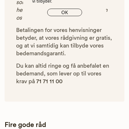
vi tilbyder.
som vi har godkendt, anbefalet og
henvist dig til, betaler bedemanden
OK
os et beløb for denne henvisning.
Betalingen for vores henvisninger
betyder, at vores rådgivning er gratis,
og at vi samtidig kan tilbyde vores
bedemandsgaranti.
Du kan altid ringe og få anbefalet en
bedemand, som lever op til vores
krav på
71 71 11 00
Fire gode råd