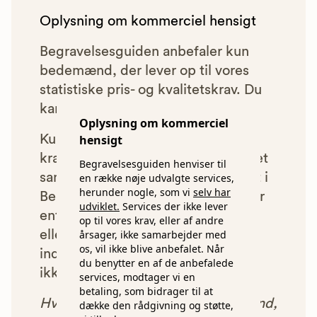
Oplysning om kommerciel hensigt
Begravelsesguiden anbefaler kun
bedemænd, der lever op til vores
statistiske pris- og kvalitetskrav. Du
kan læse mere om vores krav
her.
Oplysning om kommerciel
hensigt
Kun bedemænd der lever op til
kravene har mulighed for at indgå et
Begravelsesguiden henviser til
samarbejde med os om at blive vist i
en række nøje udvalgte services,
herunder nogle, som vi
selv har
Begravelsesguiden. Bedemænd der
udviklet.
Services der ikke lever
enten ikke lever op til vores krav,
op til vores krav, eller af andre
årsager, ikke samarbejder med
eller som af andre årsager ikke har
os, vil ikke blive anbefalet. Når
indgået et samarbejde med os, vil
du benytter en af de anbefalede
ikke blive vist i vores anbefalinger.
services, modtager vi en
betaling, som bidrager til at
Hver gang du benytter en bedemand,
dække den rådgivning og støtte,