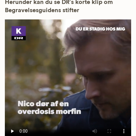
Herunder kan du se DR’s korte klip om
Begravelsesguidens stifter