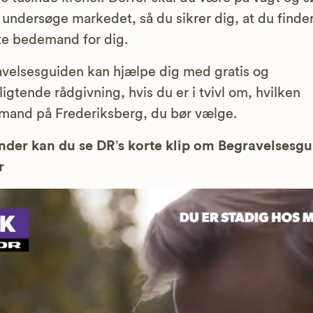
t undersøge markedet, så du sikrer dig, at du finde
e bedemand for dig.
velsesguiden kan hjælpe dig med gratis og
ligtende rådgivning, hvis du er i tvivl om, hvilken
and på Frederiksberg, du bør vælge.
der kan du se DR’s korte klip om Begravelsesg
r