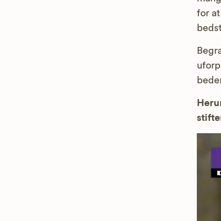
for a
bedst
Begra
uforp
bedem
Herun
stifte