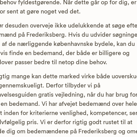
 behov fyldestgørende. Når dette går op for dig, er
for sent at gøre noget ved det.
r desuden overveje ikke udelukkende at søge efte
ænd på Frederiksberg. Hvis du udvider søgningen
 af de nærliggende københavnske bydele, kan du
vis finde en bedemand, der både er billigere og
over passer bedre til netop dine behov.
igtig mange kan dette marked virke både uoversku
gennemskueligt. Derfor tilbyder vi på
velsesguiden gratis vejledning, når du har brug for
 en bedemand. Vi har afvejet bedemænd over hele
t inden for kriterierne venlighed, kompetencer, se
vfølgelig pris. Vi er derfor rigtig godt rustet til at
ede dig om bedemændene på Frederiksberg og om