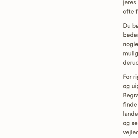
jeres
ofte 
Du bø
bedem
nogle
mulig
derud
For r
og ui
Begra
finde
lande
og sel
vejl