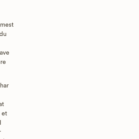
 mest
 du
have
dre
 har
at
 et
l
r