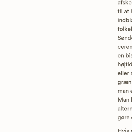
afske
til a
indbl
folke
Sønde
cerem
en bi
højti
eller
græns
man e
Man k
alter
gøre 
Hvis 