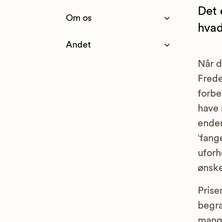
Det 
Om os
hvad
Andet
Når d
Frede
forbe
have 
ender
‘fang
uforh
ønske
Prise
begra
mange