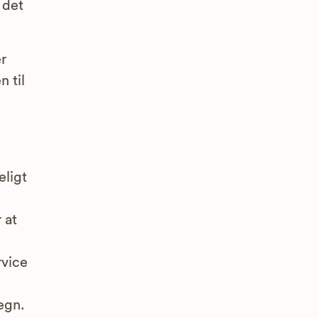
 det
r
 til
eligt
 at
rvice
egn.