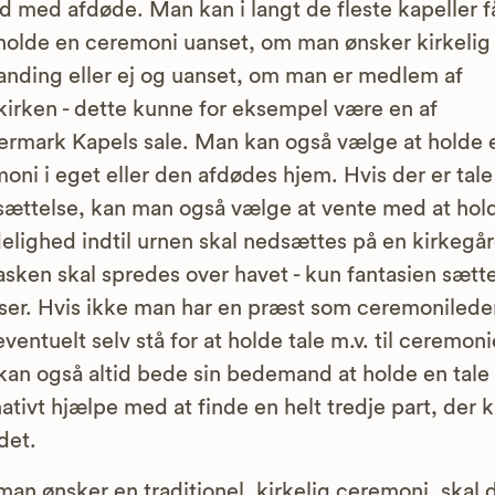
d med afdøde. Man kan i langt de fleste kapeller f
t holde en ceremoni uanset, om man ønsker kirkelig
anding eller ej og uanset, om man er medlem af
kirken - dette kunne for eksempel være en af
rmark Kapels sale. Man kan også vælge at holde 
oni i eget eller den afdødes hjem. Hvis der er tal
sættelse, kan man også vælge at vente med at hol
delighed indtil urnen skal nedsættes på en kirkegå
 asken skal spredes over havet - kun fantasien sætt
er. Hvis ikke man har en præst som ceremonileder
ventuelt selv stå for at holde tale m.v. til ceremoni
an også altid bede sin bedemand at holde en tale 
nativt hjælpe med at finde en helt tredje part, der 
det.
man ønsker en traditionel, kirkelig ceremoni, skal