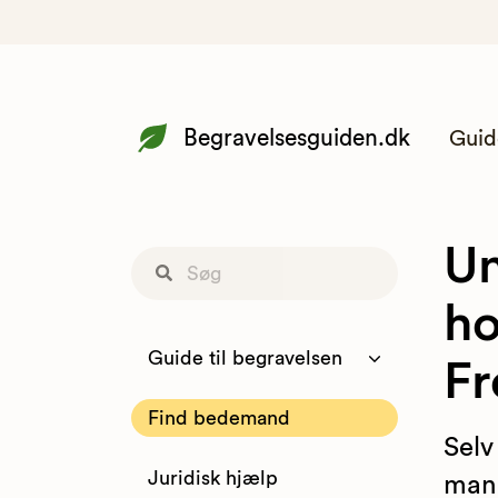
Begravelsesguiden.dk
Guid
Un
ho
Guide til begravelsen
Fr
Find bedemand
Selv
Juridisk hjælp
man 