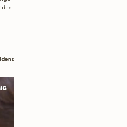
r den
uidens