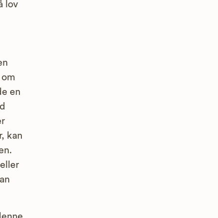
å lov
en
e om
de en
rd
er
, kan
en.
eller
kan
 denne