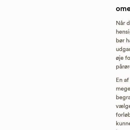
omeg
Når d
hensi
bør h
udgan
øje f
pårør
En af
meget
begra
vælge
forlø
kunne