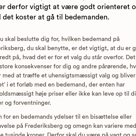
er derfor vigtigt at være godt orienteret 
 det koster at gå til bedemanden.
u skal beslutte dig for, hvilken bedemand på
riksberg, du skal benytte, er det vigtigt, at du er 
redt på, hvad det er for et valg du står overfor. De
store konsekvenser for dig og andre pårørende, hv
 med at træffe et uhensigtsmæssigt valg og bliver
et’ i et forløb med en bedemand, der enten har
oldsmæssigt høje priser eller ikke kan leve op til d
r og forventninger.
n for en bedemands ydelser til en bisættelse eller
velse på Frederiksberg og omegn kan variere me
 tusinde kroner. Derfor skal du være på vagt og s