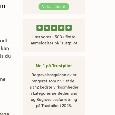
om
Vi har åbent
Læs vores 1.500+ flotte
godt
anmeldelser på Trustpilot
t kan
is du
Nr. 1 på Trustpilot
Begravelsesguiden.dk er
ine
rangeret som nr. 1 af de i
alt 12 bedste virksomheder
i kategorierne Bedemand
og Begravelsesforretning
på Trustpilot i 2025.
d
ørge