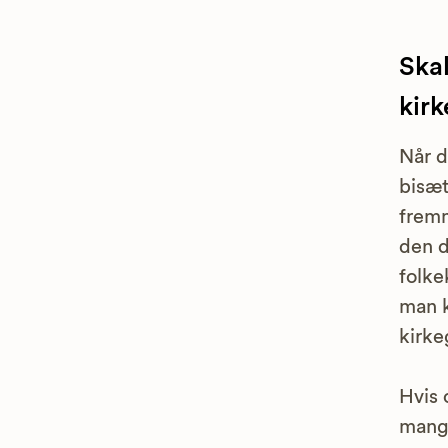
Skal
kir
Når d
bisæt
fremm
den d
folke
man k
kirke
Hvis 
mange