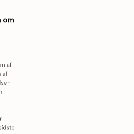
en om
em af
 af
se -
n
r
sidste