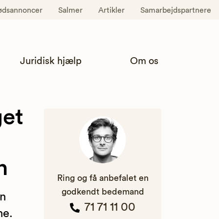
ødsannoncer
Salmer
Artikler
Samarbejdspartnere
Juridisk hjælp
Om os
get
n
Ring og få anbefalet en
godkendt bedemand
an
71 71 11 00
ne.