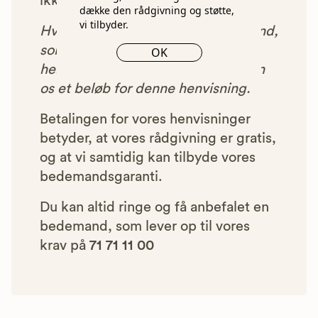
ikke blive vist i vores anbefalinger.
dække den rådgivning og støtte,
vi tilbyder.
Hver gang du benytter en bedemand,
som vi har godkendt, anbefalet og
OK
henvist dig til, betaler bedemanden
os et beløb for denne henvisning.
Betalingen for vores henvisninger
betyder, at vores rådgivning er gratis,
og at vi samtidig kan tilbyde vores
bedemandsgaranti.
Du kan altid ringe og få anbefalet en
bedemand, som lever op til vores
krav på
71 71 11 00