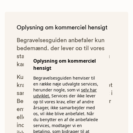
Oplysning om kommerciel hensigt
Begravelsesguiden anbefaler kun
bedemænd, der lever op til vores
statistiske pris- og kvalitetskrav. Du
Oplysning om kommerciel
kan læse mere om vores krav
her.
hensigt
Kun bedemænd der lever op til
Begravelsesguiden henviser til
en række nøje udvalgte services,
kravene har mulighed for at indgå et
herunder nogle, som vi
selv har
samarbejde med os om at blive vist i
udviklet.
Services der ikke lever
Begravelsesguiden. Bedemænd der
op til vores krav, eller af andre
årsager, ikke samarbejder med
enten ikke lever op til vores krav,
os, vil ikke blive anbefalet. Når
eller som af andre årsager ikke har
du benytter en af de anbefalede
indgået et samarbejde med os, vil
services, modtager vi en
betaling, som bidrager til at