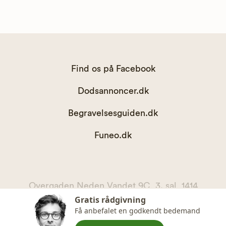
Find os på Facebook
Dodsannoncer.dk
Begravelsesguiden.dk
Funeo.dk
Overgaden Neden Vandet 9C, 3. sal, 1414
Gratis rådgivning
København K
Få anbefalet en godkendt bedemand
kontakt@begravelsesguiden.dk, telefon 71 71 11 00