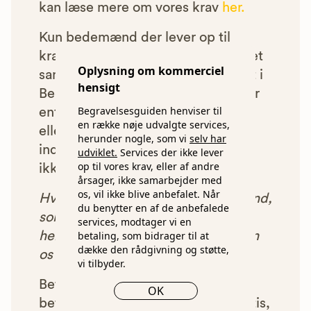
kan læse mere om vores krav
her.
Kun bedemænd der lever op til
kravene har mulighed for at indgå et
Oplysning om kommerciel
samarbejde med os om at blive vist i
hensigt
Begravelsesguiden. Bedemænd der
Begravelsesguiden henviser til
enten ikke lever op til vores krav,
en række nøje udvalgte services,
eller som af andre årsager ikke har
herunder nogle, som vi
selv har
indgået et samarbejde med os, vil
udviklet.
Services der ikke lever
op til vores krav, eller af andre
ikke blive vist i vores anbefalinger.
årsager, ikke samarbejder med
os, vil ikke blive anbefalet. Når
Hver gang du benytter en bedemand,
du benytter en af de anbefalede
som vi har godkendt, anbefalet og
services, modtager vi en
henvist dig til, betaler bedemanden
betaling, som bidrager til at
dække den rådgivning og støtte,
os et beløb for denne henvisning.
vi tilbyder.
Betalingen for vores henvisninger
OK
betyder, at vores rådgivning er gratis,