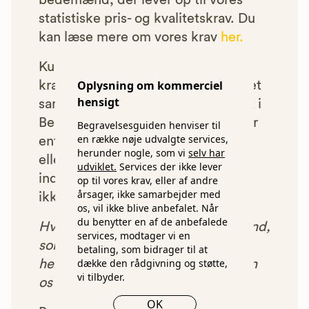
bedemænd, der lever op til vores
statistiske pris- og kvalitetskrav. Du
kan læse mere om vores krav
her.
Kun bedemænd der lever op til
Oplysning om kommerciel
kravene har mulighed for at indgå et
hensigt
samarbejde med os om at blive vist i
Begravelsesguiden. Bedemænd der
Begravelsesguiden henviser til
en række nøje udvalgte services,
enten ikke lever op til vores krav,
herunder nogle, som vi
selv har
eller som af andre årsager ikke har
udviklet.
Services der ikke lever
indgået et samarbejde med os, vil
op til vores krav, eller af andre
årsager, ikke samarbejder med
ikke blive vist i vores anbefalinger.
os, vil ikke blive anbefalet. Når
du benytter en af de anbefalede
Hver gang du benytter en bedemand,
services, modtager vi en
som vi har godkendt, anbefalet og
betaling, som bidrager til at
dække den rådgivning og støtte,
henvist dig til, betaler bedemanden
vi tilbyder.
os et beløb for denne henvisning.
OK