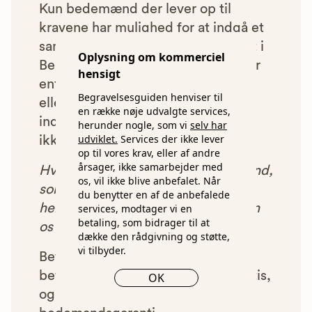
Kun bedemænd der lever op til
kravene har mulighed for at indgå et
samarbejde med os om at blive vist i
Oplysning om kommerciel
Begravelsesguiden. Bedemænd der
hensigt
enten ikke lever op til vores krav,
Begravelsesguiden henviser til
eller som af andre årsager ikke har
en række nøje udvalgte services,
indgået et samarbejde med os, vil
herunder nogle, som vi
selv har
udviklet.
Services der ikke lever
ikke blive vist i vores anbefalinger.
op til vores krav, eller af andre
årsager, ikke samarbejder med
Hver gang du benytter en bedemand,
os, vil ikke blive anbefalet. Når
som vi har godkendt, anbefalet og
du benytter en af de anbefalede
henvist dig til, betaler bedemanden
services, modtager vi en
betaling, som bidrager til at
os et beløb for denne henvisning.
dække den rådgivning og støtte,
vi tilbyder.
Betalingen for vores henvisninger
betyder, at vores rådgivning er gratis,
OK
og at vi samtidig kan tilbyde vores