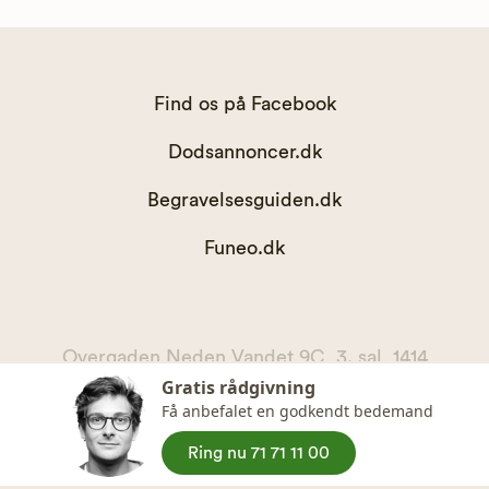
Find os på Facebook
Dodsannoncer.dk
Begravelsesguiden.dk
Funeo.dk
Overgaden Neden Vandet 9C, 3. sal, 1414
Gratis rådgivning
København K
Få anbefalet en godkendt bedemand
kontakt@begravelsesguiden.dk, telefon 71 71 11 00
CVR. 36065567
Ring nu 71 71 11 00