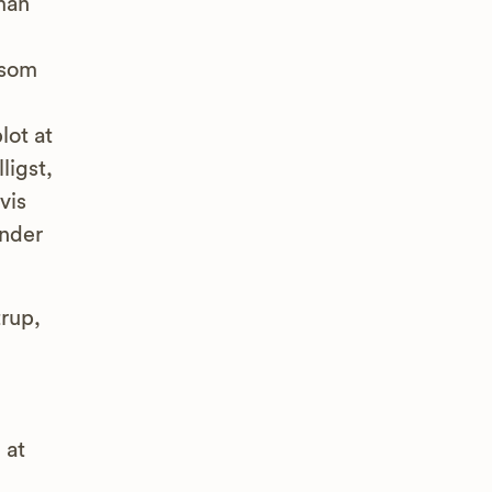
man
 som
ot at
ligst,
vis
ender
rup,
 at