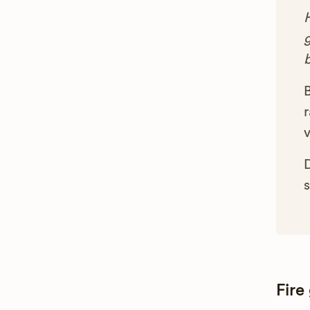
g
B
r
s
Fire