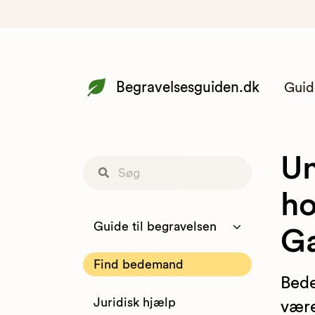
Begravelsesguiden.dk
Guid
Un
ho
Guide til begravelsen
G
Find bedemand
Bede
Juridisk hjælp
være