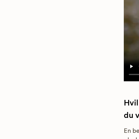
Hvi
du 
En be