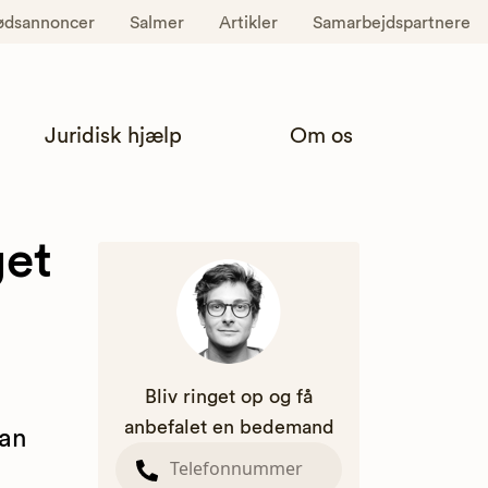
ødsannoncer
Salmer
Artikler
Samarbejdspartnere
Juridisk hjælp
Om os
get
Bliv ringet op og få
anbefalet en bedemand
an