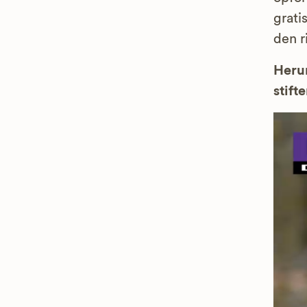
grati
den r
Herun
stifte