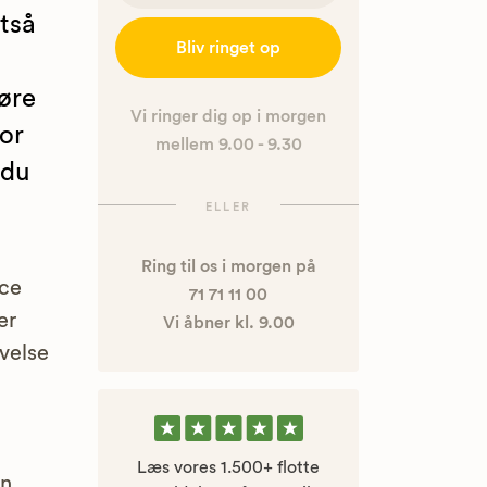
ltså
Bliv ringet op
øre
Vi ringer dig op i morgen
or
mellem 9.00 - 9.30
 du
ELLER
Ring til os i morgen på
nce
71 71 11 00
er
Vi åbner kl. 9.00
velse
Læs vores 1.500+ flotte
en