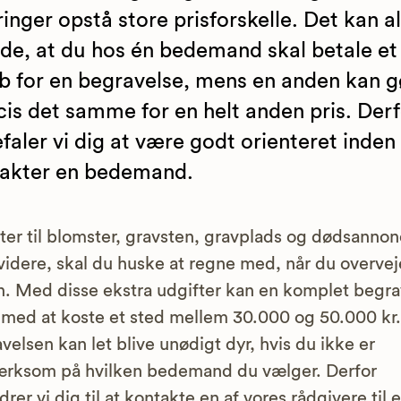
ringer opstå store prisforskelle. Det kan a
de, at du hos én bedemand skal betale et
b for en begravelse, mens en anden kan g
is det samme for en helt anden pris. Derf
faler vi dig at være godt orienteret inden
akter en bedemand.
ter til blomster, gravsten, gravplads og dødsanno
idere, skal du huske at regne med, når du overvej
n. Med disse ekstra udgifter kan en komplet begra
med at koste et sted mellem 30.000 og 50.000 kr.
velsen kan let blive unødigt dyr, hvis du ikke er
rksom på hvilken bedemand du vælger. Derfor
drer vi dig til at kontakte en af vores rådgivere til 