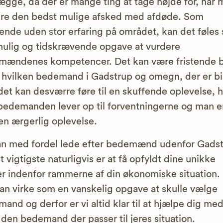
ægge, da der er mange ting at tage højde for, når 
ikre den bedst mulige afsked med afdøde. Som
ende uden stor erfaring på området, kan det føles
ulig og tidskrævende opgave at vurdere
ændenes kompetencer. Det kan være fristende bl
 hvilken bedemand i Gadstrup og omegn, der er bil
et kan desværre føre til en skuffende oplevelse, h
bedemanden lever op til forventningerne og man 
n ærgerlig oplevelse.
n med fordel lede efter bedemænd udenfor Gadst
t vigtigste naturligvis er at få opfyldt dine unikke
r indenfor rammerne af din økonomiske situation.
an virke som en vanskelig opgave at skulle vælge
and og derfor er vi altid klar til at hjælpe dig med
 den bedemand der passer til jeres situation.