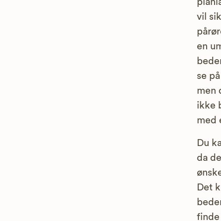
planl
vil s
pårør
en um
bedem
se på
men d
ikke 
med e
Du ka
da de
ønske
Det k
bedem
finde