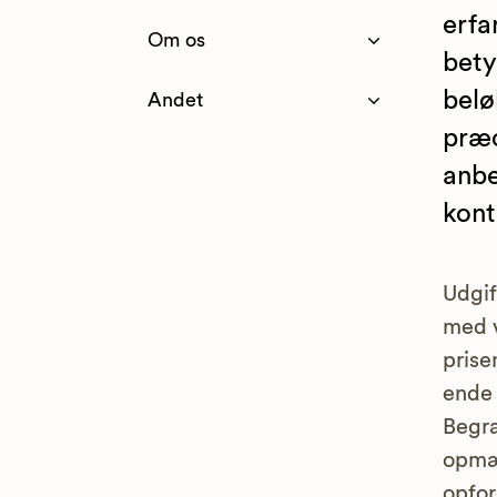
erfa
Om os
bety
belø
Andet
præc
anbe
kont
Udgif
med v
prise
ende 
Begra
opmæ
opfor