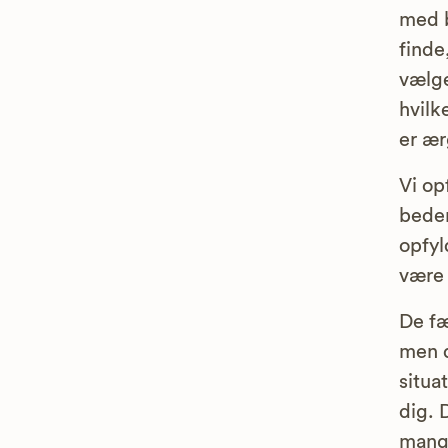
med b
finde
vælge
hvilk
er ær
Vi op
bedem
opfyl
være 
De fæ
men d
situa
dig. 
mange