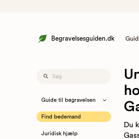
Begravelsesguiden.dk
Guid
Un
ho
Guide til begravelsen
G
Find bedemand
Du k
Juridisk hjælp
Gass