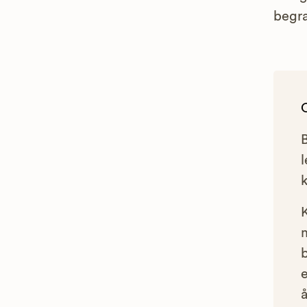
begra
l
e
å