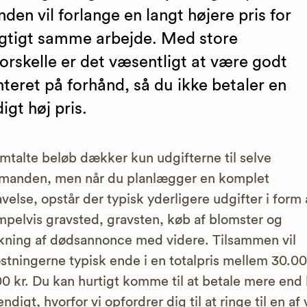
nden vil forlange en langt højere pris for
gtigt samme arbejde. Med store
forskelle er det væsentligt at være godt
nteret på forhånd, så du ikke betaler en
igt høj pris.
mtalte beløb dækker kun udgifterne til selve
manden, men når du planlægger en komplet
velse, opstår der typisk yderligere udgifter i form 
pelvis gravsted, gravsten, køb af blomster og
kning af dødsannonce med videre. Tilsammen vil
tningerne typisk ende i en totalpris mellem 30.0
0 kr. Du kan hurtigt komme til at betale mere end 
ndigt, hvorfor vi opfordrer dig til at ringe til en af