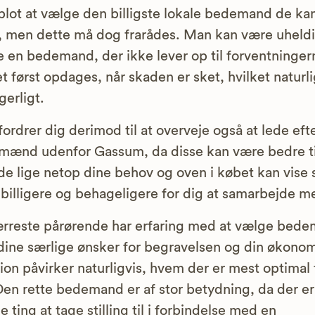
lot at vælge den billigste lokale bedemand de ka
, men dette må dog frarådes. Man kan være uheldi
 en bedemand, der ikke lever op til forventninger
et først opdages, når skaden er sket, hvilket naturli
gerligt.
fordrer dig derimod til at overveje også at lede eft
ænd udenfor Gassum, da disse kan være bedre ti
de lige netop dine behov og oven i købet kan vise s
billigere og behageligere for dig at samarbejde m
rreste pårørende har erfaring med at vælge bed
ine særlige ønsker for begravelsen og din økono
tion påvirker naturligvis, hvem der er mest optimal 
Den rette bedemand er af stor betydning, da der er
 ting at tage stilling til i forbindelse med en