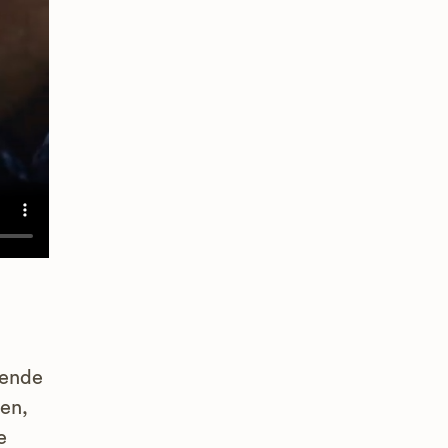
vende
en,
e