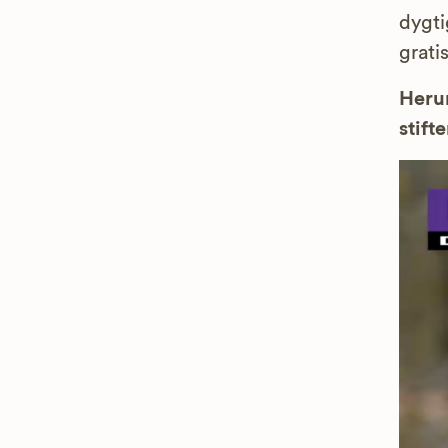
dygti
grati
Herun
stifte