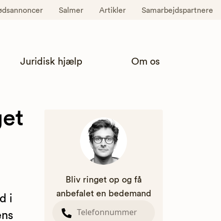
ødsannoncer
Salmer
Artikler
Samarbejdspartnere
Juridisk hjælp
Om os
get
Bliv ringet op og få
anbefalet en bedemand
d i
ens