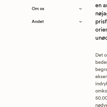
en a
Om os
nøja
pris
Andet
orie
unød
Det o
bede
begra
eksem
indry
omkos
50.00
nødve