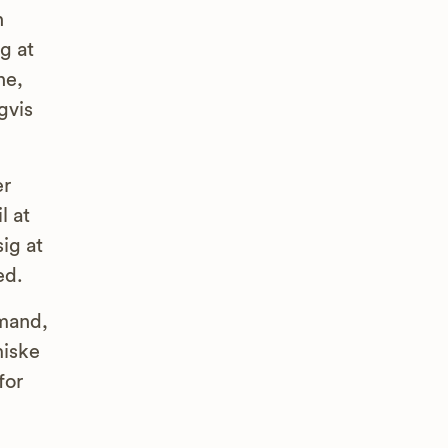
n
g at
ne,
gvis
er
l at
ig at
ed.
emand,
miske
for