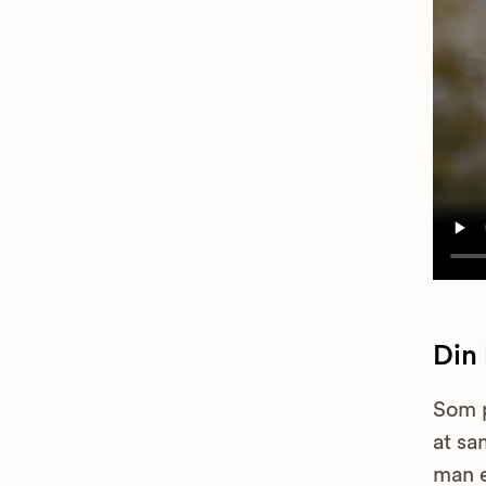
Din
Som p
at sa
man e