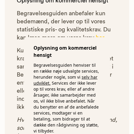
Oplysning om kommerciel hensigt
Begravelsesguiden anbefaler kun
bedemænd, der lever op til vores
statistiske pris- og kvalitetskrav. Du
kan læse mere om vores krav
her.
Oplysning om kommerciel
Kun bedemænd der lever op til
hensigt
kravene har mulighed for at indgå et
Begravelsesguiden henviser til
samarbejde med os om at blive vist i
en række nøje udvalgte services,
Begravelsesguiden. Bedemænd der
herunder nogle, som vi
selv har
enten ikke lever op til vores krav,
udviklet.
Services der ikke lever
op til vores krav, eller af andre
eller som af andre årsager ikke har
årsager, ikke samarbejder med
indgået et samarbejde med os, vil
os, vil ikke blive anbefalet. Når
du benytter en af de anbefalede
ikke blive vist i vores anbefalinger.
services, modtager vi en
betaling, som bidrager til at
Hver gang du benytter en bedemand,
dække den rådgivning og støtte,
som vi har godkendt, anbefalet og
vi tilbyder.