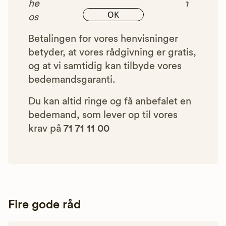
henvist dig til, betaler bedemanden
OK
os et beløb for denne henvisning.
Betalingen for vores henvisninger
betyder, at vores rådgivning er gratis,
og at vi samtidig kan tilbyde vores
bedemandsgaranti.
Du kan altid ringe og få anbefalet en
bedemand, som lever op til vores
krav på
71 71 11 00
Fire gode råd