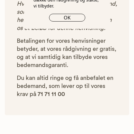
Hver gang du benytter en bedemand,
vi tilbyder.
som vi har godkendt, anbefalet og
OK
henvist dig til, betaler bedemanden
os et beløb for denne henvisning.
Betalingen for vores henvisninger
betyder, at vores rådgivning er gratis,
og at vi samtidig kan tilbyde vores
bedemandsgaranti.
Du kan altid ringe og få anbefalet en
bedemand, som lever op til vores
krav på
71 71 11 00