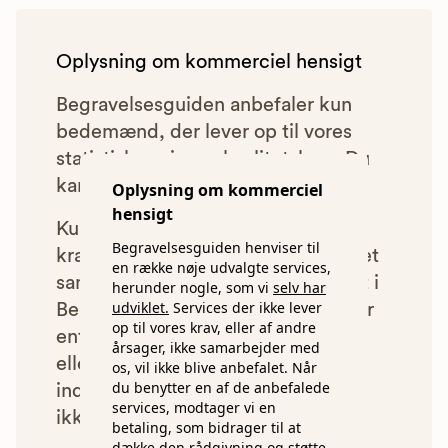
Oplysning om kommerciel hensigt
Begravelsesguiden anbefaler kun
bedemænd, der lever op til vores
statistiske pris- og kvalitetskrav. Du
kan læse mere om vores krav
her.
Oplysning om kommerciel
hensigt
Kun bedemænd der lever op til
Begravelsesguiden henviser til
kravene har mulighed for at indgå et
en række nøje udvalgte services,
samarbejde med os om at blive vist i
herunder nogle, som vi
selv har
udviklet.
Services der ikke lever
Begravelsesguiden. Bedemænd der
op til vores krav, eller af andre
enten ikke lever op til vores krav,
årsager, ikke samarbejder med
eller som af andre årsager ikke har
os, vil ikke blive anbefalet. Når
du benytter en af de anbefalede
indgået et samarbejde med os, vil
services, modtager vi en
ikke blive vist i vores anbefalinger.
betaling, som bidrager til at
dække den rådgivning og støtte,