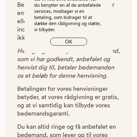
Begravelsesguiden. Bedemænd der
du benytter en af de anbefalede
services, modtager vi en
enten ikke lever op til vores krav,
betaling, som bidrager til at
eller som af andre årsager ikke har
dække den rådgivning og støtte,
vi tilbyder.
indgået et samarbejde med os, vil
ikke blive vist i vores anbefalinger.
OK
Hver gang du benytter en bedemand,
som vi har godkendt, anbefalet og
henvist dig til, betaler bedemanden
os et beløb for denne henvisning.
Betalingen for vores henvisninger
betyder, at vores rådgivning er gratis,
og at vi samtidig kan tilbyde vores
bedemandsgaranti.
Du kan altid ringe og få anbefalet en
bedemand, som lever op til vores