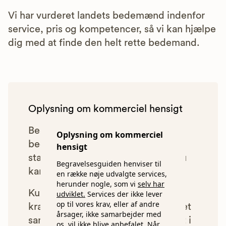
Vi har vurderet landets bedemænd indenfor
service, pris og kompetencer, så vi kan hjælpe
dig med at finde den helt rette bedemand.
Oplysning om kommerciel hensigt
Begravelsesguiden anbefaler kun
Oplysning om kommerciel
bedemænd, der lever op til vores
hensigt
statistiske pris- og kvalitetskrav. Du
Begravelsesguiden henviser til
kan læse mere om vores krav
her.
en række nøje udvalgte services,
herunder nogle, som vi
selv har
Kun bedemænd der lever op til
udviklet.
Services der ikke lever
op til vores krav, eller af andre
kravene har mulighed for at indgå et
årsager, ikke samarbejder med
samarbejde med os om at blive vist i
os, vil ikke blive anbefalet. Når