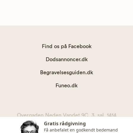
Find os på Facebook
Dodsannoncer.dk
Begravelsesguiden.dk
Funeo.dk
Overgaden Neden Vandet 9C, 3. sal, 1414
Gratis rådgivning
København K
Få anbefalet en godkendt bedemand
kontakt@begravelsesguiden.dk, telefon 71 71 11 00