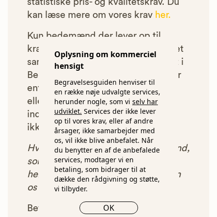
statistiske pris- og kvalitetskrav. Du
kan læse mere om vores krav
her.
Kun bedemænd der lever op til
kravene har mulighed for at indgå et
Oplysning om kommerciel
samarbejde med os om at blive vist i
hensigt
Begravelsesguiden. Bedemænd der
Begravelsesguiden henviser til
enten ikke lever op til vores krav,
en række nøje udvalgte services,
eller som af andre årsager ikke har
herunder nogle, som vi
selv har
udviklet.
Services der ikke lever
indgået et samarbejde med os, vil
op til vores krav, eller af andre
ikke blive vist i vores anbefalinger.
årsager, ikke samarbejder med
os, vil ikke blive anbefalet. Når
Hver gang du benytter en bedemand,
du benytter en af de anbefalede
services, modtager vi en
som vi har godkendt, anbefalet og
betaling, som bidrager til at
henvist dig til, betaler bedemanden
dække den rådgivning og støtte,
os et beløb for denne henvisning.
vi tilbyder.
OK
Betalingen for vores henvisninger