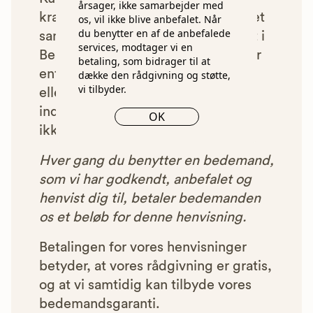
årsager, ikke samarbejder med
kravene har mulighed for at indgå et
os, vil ikke blive anbefalet. Når
du benytter en af de anbefalede
samarbejde med os om at blive vist i
services, modtager vi en
Begravelsesguiden. Bedemænd der
betaling, som bidrager til at
enten ikke lever op til vores krav,
dække den rådgivning og støtte,
vi tilbyder.
eller som af andre årsager ikke har
indgået et samarbejde med os, vil
OK
ikke blive vist i vores anbefalinger.
Hver gang du benytter en bedemand,
som vi har godkendt, anbefalet og
henvist dig til, betaler bedemanden
os et beløb for denne henvisning.
Betalingen for vores henvisninger
betyder, at vores rådgivning er gratis,
og at vi samtidig kan tilbyde vores
bedemandsgaranti.