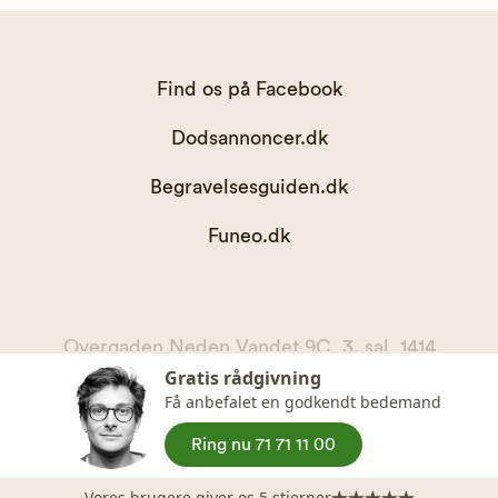
Find os på Facebook
Dodsannoncer.dk
Begravelsesguiden.dk
Funeo.dk
Overgaden Neden Vandet 9C, 3. sal, 1414
Gratis rådgivning
København K
Få anbefalet en godkendt bedemand
kontakt@begravelsesguiden.dk, telefon 71 71 11 00
CVR. 36065567
Ring nu 71 71 11 00
Vores brugere giver os 5 stjerner