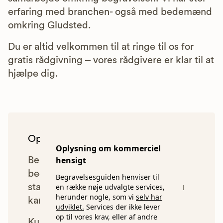
erfaring med branchen- også med bedemænd
omkring Gludsted.
Du er altid velkommen til at ringe til os for
gratis rådgivning – vores rådgivere er klar til at
hjælpe dig.
Oplysning om kommerciel hensigt
Oplysning om kommerciel
hensigt
Begravelsesguiden anbefaler kun
bedemænd, der lever op til vores
Begravelsesguiden henviser til
statistiske pris- og kvalitetskrav. Du
en række nøje udvalgte services,
herunder nogle, som vi
selv har
kan læse mere om vores krav
her.
udviklet.
Services der ikke lever
op til vores krav, eller af andre
Kun bedemænd der lever op til