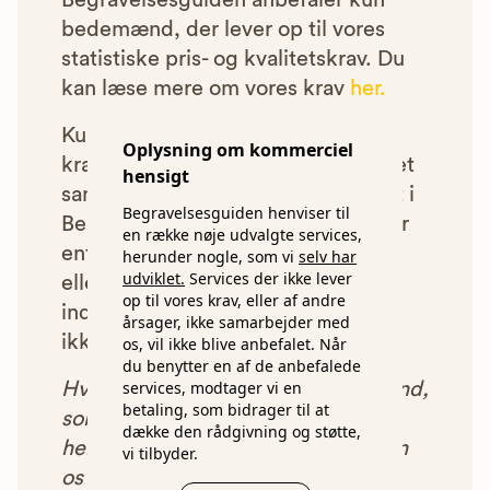
Begravelsesguiden anbefaler kun
bedemænd, der lever op til vores
statistiske pris- og kvalitetskrav. Du
kan læse mere om vores krav
her.
Kun bedemænd der lever op til
Oplysning om kommerciel
kravene har mulighed for at indgå et
hensigt
samarbejde med os om at blive vist i
Begravelsesguiden henviser til
Begravelsesguiden. Bedemænd der
en række nøje udvalgte services,
enten ikke lever op til vores krav,
herunder nogle, som vi
selv har
udviklet.
Services der ikke lever
eller som af andre årsager ikke har
op til vores krav, eller af andre
indgået et samarbejde med os, vil
årsager, ikke samarbejder med
ikke blive vist i vores anbefalinger.
os, vil ikke blive anbefalet. Når
du benytter en af de anbefalede
services, modtager vi en
Hver gang du benytter en bedemand,
betaling, som bidrager til at
som vi har godkendt, anbefalet og
dække den rådgivning og støtte,
henvist dig til, betaler bedemanden
vi tilbyder.
os et beløb for denne henvisning.