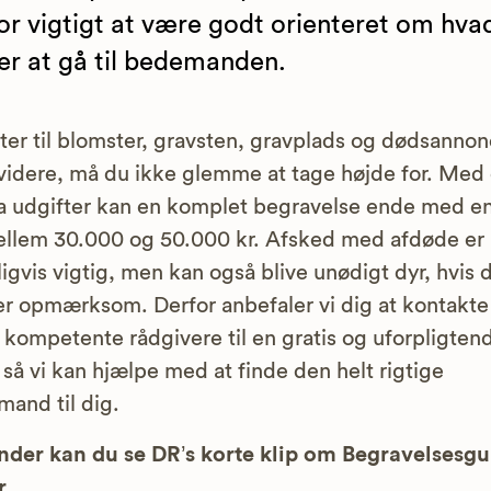
or vigtigt at være godt orienteret om hva
er at gå til bedemanden.
ter til blomster, gravsten, gravplads og dødsanno
idere, må du ikke glemme at tage højde for. Med 
a udgifter kan en komplet begravelse ende med en
llem 30.000 og 50.000 kr. Afsked med afdøde er
ligvis vigtig, men kan også blive unødigt dyr, hvis 
er opmærksom. Derfor anbefaler vi dig at kontakte
 kompetente rådgivere til en gratis og uforpligten
 så vi kan hjælpe med at finde den helt rigtige
and til dig.
der kan du se DR’s korte klip om Begravelsesg
r