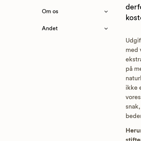
derf
Om os
kost
Andet
Udgif
med v
ekstr
på me
natur
ikke 
vores
snak,
bedem
Herun
stifte