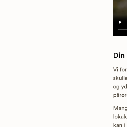
Din
Vi fo
skull
og yd
pårør
Mange
lokal
kan i