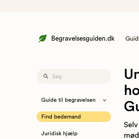
Begravelsesguiden.dk
Guid
Un
ho
Guide til begravelsen
G
Find bedemand
Selv
Juridisk hjælp
møde