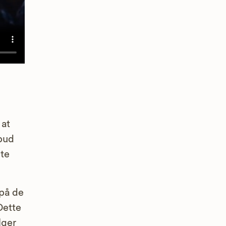
 at
lbud
ste
på de
Dette
lger