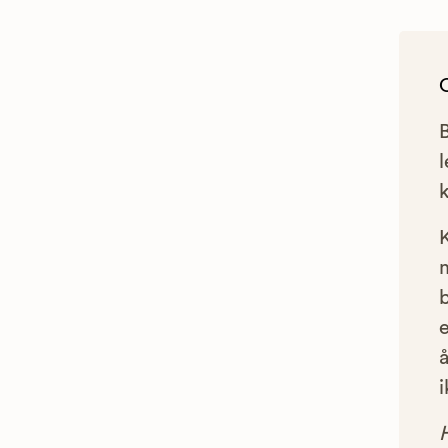
l
e
å
i