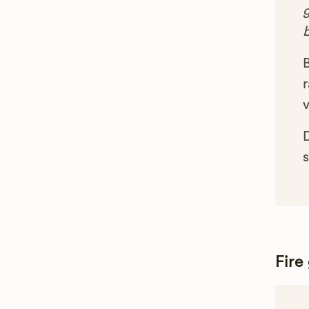
g
B
r
s
Fire