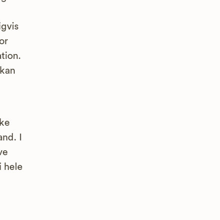
igvis
or
tion.
 kan
rke
and. I
ve
i hele