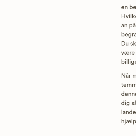
en be
Hvilk
an på
begra
Du sk
være 
billi
Når m
temme
denne
dig s
lande
hjælp