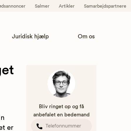
ødsannoncer
Salmer
Artikler
Samarbejdspartnere
Juridisk hjælp
Om os
get
Bliv ringet op og få
anbefalet en bedemand
an
t er