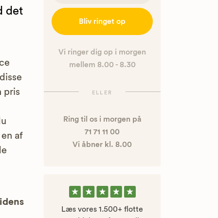
d det
Bliv ringet op
Vi ringer dig op i morgen
nce
mellem 8.00 - 8.30
disse
 pris
ELLER
Ring til os i morgen på
du
71 71 11 00
 en af
Vi åbner kl. 8.00
de
uidens
Læs vores 1.500+ flotte