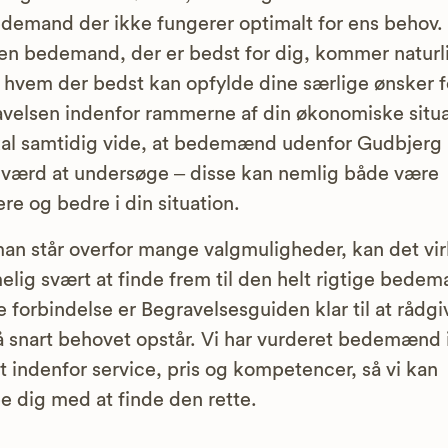
demand der ikke fungerer optimalt for ens behov.
en bedemand, der er bedst for dig, kommer naturl
 hvem der bedst kan opfylde dine særlige ønsker f
velsen indenfor rammerne af din økonomiske situa
al samtidig vide, at bedemænd udenfor Gudbjerg
værd at undersøge – disse kan nemlig både være
gere og bedre i din situation.
an står overfor mange valgmuligheder, kan det vi
lig svært at finde frem til den helt rigtige bedem
 forbindelse er Begravelsesguiden klar til at rådgi
å snart behovet opstår. Vi har vurderet bedemænd 
t indenfor service, pris og kompetencer, så vi kan
e dig med at finde den rette.