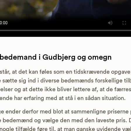
 bedemand i Gudbjerg og omegn
rstår, at det kan føles som en tidskrævende opgave
e sætte sig ind i diverse bedemænds forskellige ti
elser og at dette ikke bliver lettere af, at de færre
ende har erfaring med at stå i en sådan situation.
 ender derfor med blot at sammenligne priserne 
e bedemænd og vælge den med den laveste pris. 
 nogle tilfælde føre til, at man ganske uvidende væ