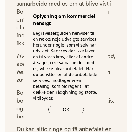
samarbejde med os om at blive vist i
Begravelsesguiden. Bedemænd der
Oplysning om kommerciel
enten ikke lever op til vores krav,
hensigt
eller som af andre årsager ikke har
Begravelsesguiden henviser til
indgået et samarbejde med os, vil
en række nøje udvalgte services,
ikke blive vist i vores anbefalinger.
herunder nogle, som vi
selv har
udviklet.
Services der ikke lever
Hver gang du benytter en bedemand,
op til vores krav, eller af andre
årsager, ikke samarbejder med
som vi har godkendt, anbefalet og
os, vil ikke blive anbefalet. Når
henvist dig til, betaler bedemanden
du benytter en af de anbefalede
os et beløb for denne henvisning.
services, modtager vi en
betaling, som bidrager til at
dække den rådgivning og støtte,
Betalingen for vores henvisninger
vi tilbyder.
betyder, at vores rådgivning er gratis,
og at vi samtidig kan tilbyde vores
OK
bedemandsgaranti.
Du kan altid ringe og få anbefalet en