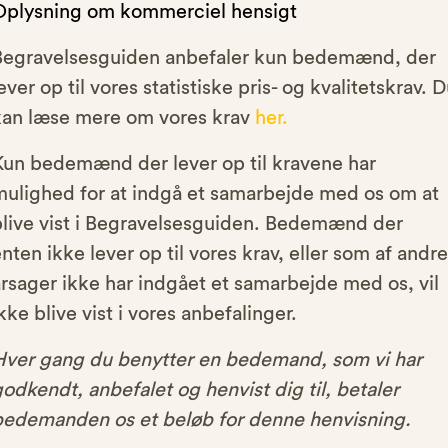
Oplysning om kommerciel hensigt
Begravelsesguiden anbefaler kun bedemænd, der
ever op til vores statistiske pris- og kvalitetskrav. 
kan læse mere om vores krav
her.
Kun bedemænd der lever op til kravene har
mulighed for at indgå et samarbejde med os om at
blive vist i Begravelsesguiden. Bedemænd der
nten ikke lever op til vores krav, eller som af andre
rsager ikke har indgået et samarbejde med os, vil
kke blive vist i vores anbefalinger.
Hver gang du benytter en bedemand, som vi har
odkendt, anbefalet og henvist dig til, betaler
bedemanden os et beløb for denne henvisning.