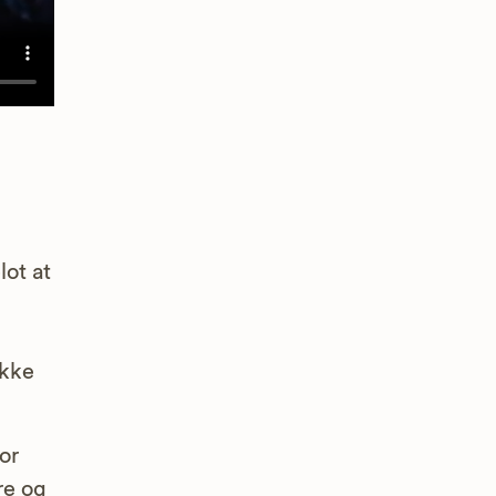
lot at
ikke
or
re og