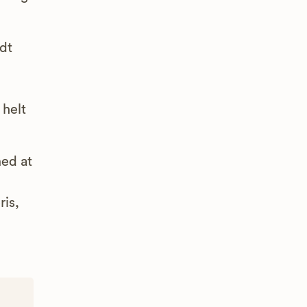
dt
 helt
med at
is,