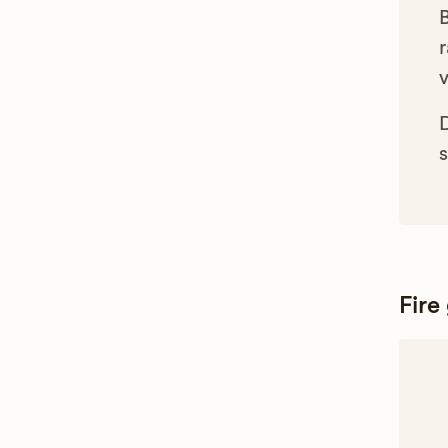
B
r
s
Fire