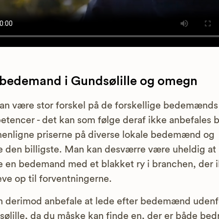
 bedemand i Gundsølille og omegn
an være stor forskel på de forskellige bedemænds
tencer - det kan som følge deraf ikke anbefales b
nligne priserne på diverse lokale bedemænd og
 den billigste. Man kan desværre være uheldig at
 en bedemand med et blakket ry i branchen, der 
eve op til forventningerne.
n derimod anbefale at lede efter bedemænd udenf
ølille, da du måske kan finde en, der er både bed