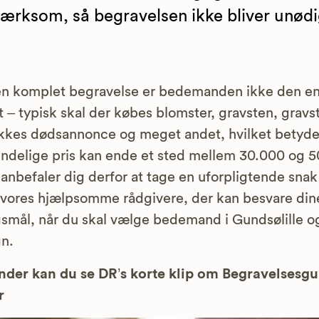
rksom, så begravelsen ikke bliver unødi
n komplet begravelse er bedemanden ikke den e
t – typisk skal der købes blomster, gravsten, gravs
kkes dødsannonce og meget andet, hvilket betyder
ndelige pris kan ende et sted mellem 30.000 og 
i anbefaler dig derfor at tage en uforpligtende sna
 vores hjælpsomme rådgivere, der kan besvare din
smål, når du skal vælge bedemand i Gundsølille o
n.
der kan du se DR’s korte klip om Begravelsesg
r