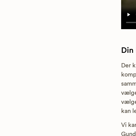
Din
Der k
kompe
samme
vælge
vælge
kan l
Vi ka
Gunds