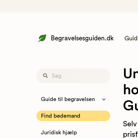
Begravelsesguiden.dk
Guid
Un
ho
Guide til begravelsen
Gu
Find bedemand
Selv
Juridisk hjælp
pris