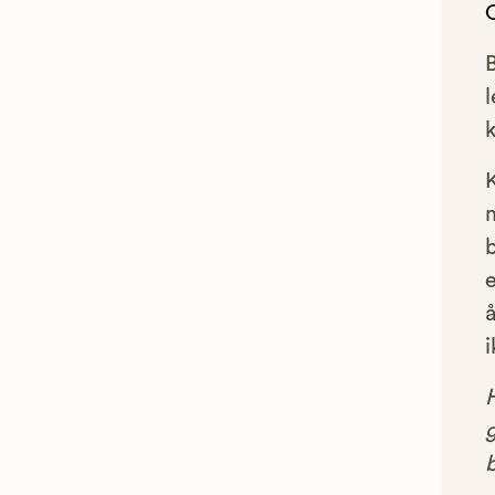
l
e
å
i
g