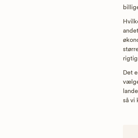
billig
Hvilk
andet
økono
størr
rigt
Det e
vælg
lande
så vi