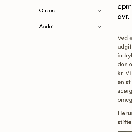
opmæ
Om os
dyr.
Andet
Ved e
udgif
indry
den e
kr. V
en af
spørg
omeg
Herun
stifte