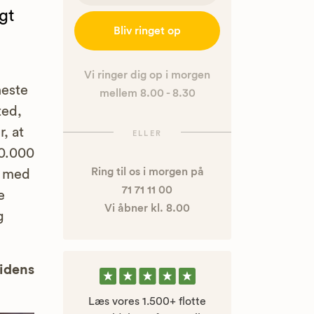
gt
Bliv ringet op
Vi ringer dig op i morgen
neste
mellem 8.00 - 8.30
ted,
, at
ELLER
50.000
Ring til os i morgen på
k med
71 71 11 00
e
Vi åbner kl. 8.00
g
uidens
Læs vores 1.500+ flotte