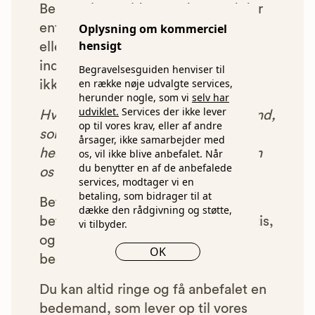
Begravelsesguiden. Bedemænd der
enten ikke lever op til vores krav,
Oplysning om kommerciel
hensigt
eller som af andre årsager ikke har
indgået et samarbejde med os, vil
Begravelsesguiden henviser til
en række nøje udvalgte services,
ikke blive vist i vores anbefalinger.
herunder nogle, som vi
selv har
udviklet.
Services der ikke lever
Hver gang du benytter en bedemand,
op til vores krav, eller af andre
som vi har godkendt, anbefalet og
årsager, ikke samarbejder med
henvist dig til, betaler bedemanden
os, vil ikke blive anbefalet. Når
du benytter en af de anbefalede
os et beløb for denne henvisning.
services, modtager vi en
betaling, som bidrager til at
Betalingen for vores henvisninger
dække den rådgivning og støtte,
betyder, at vores rådgivning er gratis,
vi tilbyder.
og at vi samtidig kan tilbyde vores
OK
bedemandsgaranti.
Du kan altid ringe og få anbefalet en
bedemand, som lever op til vores