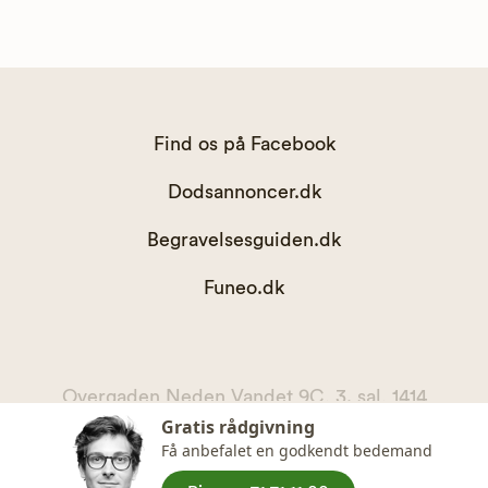
Find os på Facebook
Dodsannoncer.dk
Begravelsesguiden.dk
Funeo.dk
Overgaden Neden Vandet 9C, 3. sal, 1414
Gratis rådgivning
København K
Få anbefalet en godkendt bedemand
kontakt@begravelsesguiden.dk, telefon 71 71 11 00