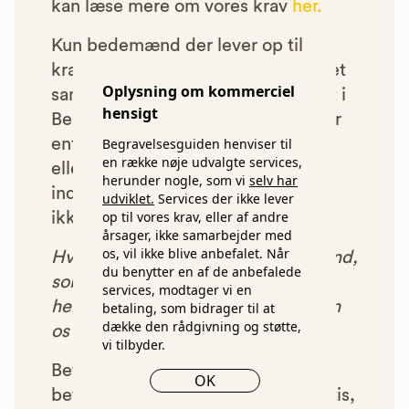
kan læse mere om vores krav
her.
Kun bedemænd der lever op til
kravene har mulighed for at indgå et
Oplysning om kommerciel
samarbejde med os om at blive vist i
hensigt
Begravelsesguiden. Bedemænd der
enten ikke lever op til vores krav,
Begravelsesguiden henviser til
en række nøje udvalgte services,
eller som af andre årsager ikke har
herunder nogle, som vi
selv har
indgået et samarbejde med os, vil
udviklet.
Services der ikke lever
op til vores krav, eller af andre
ikke blive vist i vores anbefalinger.
årsager, ikke samarbejder med
os, vil ikke blive anbefalet. Når
Hver gang du benytter en bedemand,
du benytter en af de anbefalede
som vi har godkendt, anbefalet og
services, modtager vi en
henvist dig til, betaler bedemanden
betaling, som bidrager til at
dække den rådgivning og støtte,
os et beløb for denne henvisning.
vi tilbyder.
Betalingen for vores henvisninger
OK
betyder, at vores rådgivning er gratis,