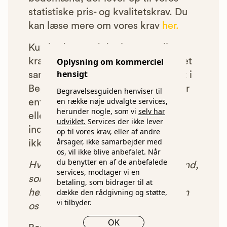
statistiske pris- og kvalitetskrav. Du
kan læse mere om vores krav
her.
Kun bedemænd der lever op til
kravene har mulighed for at indgå et
Oplysning om kommerciel
hensigt
samarbejde med os om at blive vist i
Begravelsesguiden. Bedemænd der
Begravelsesguiden henviser til
en række nøje udvalgte services,
enten ikke lever op til vores krav,
herunder nogle, som vi
selv har
eller som af andre årsager ikke har
udviklet.
Services der ikke lever
indgået et samarbejde med os, vil
op til vores krav, eller af andre
årsager, ikke samarbejder med
ikke blive vist i vores anbefalinger.
os, vil ikke blive anbefalet. Når
du benytter en af de anbefalede
Hver gang du benytter en bedemand,
services, modtager vi en
som vi har godkendt, anbefalet og
betaling, som bidrager til at
henvist dig til, betaler bedemanden
dække den rådgivning og støtte,
vi tilbyder.
os et beløb for denne henvisning.
OK