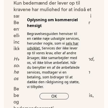
Kun bedemænd der lever op til
kravene har mulighed for at indgå et
samarbejde med os om at blive vist i
Oplysning om kommerciel
Begravelsesguiden. Bedemænd der
hensigt
enten ikke lever op til vores krav,
Begravelsesguiden henviser til
eller som af andre årsager ikke har
en række nøje udvalgte services,
indgået et samarbejde med os, vil
herunder nogle, som vi
selv har
udviklet.
Services der ikke lever
ikke blive vist i vores anbefalinger.
op til vores krav, eller af andre
årsager, ikke samarbejder med
Hver gang du benytter en bedemand,
os, vil ikke blive anbefalet. Når
som vi har godkendt, anbefalet og
du benytter en af de anbefalede
henvist dig til, betaler bedemanden
services, modtager vi en
betaling, som bidrager til at
os et beløb for denne henvisning.
dække den rådgivning og støtte,
vi tilbyder.
Betalingen for vores henvisninger
betyder, at vores rådgivning er gratis,
OK
og at vi samtidig kan tilbyde vores