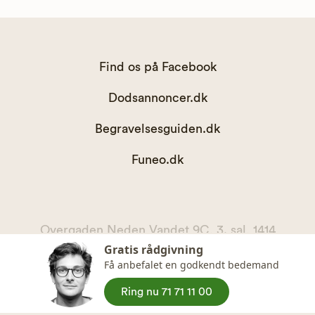
Find os på Facebook
Dodsannoncer.dk
Begravelsesguiden.dk
Funeo.dk
Overgaden Neden Vandet 9C, 3. sal, 1414
Gratis rådgivning
København K
Få anbefalet en godkendt bedemand
kontakt@begravelsesguiden.dk, telefon 71 71 11 00
CVR. 36065567
Ring nu 71 71 11 00