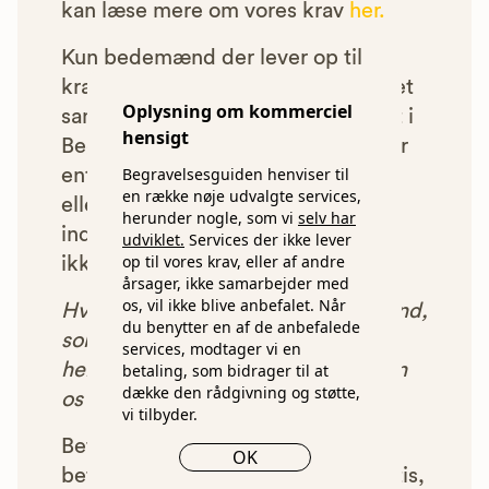
kan læse mere om vores krav
her.
Kun bedemænd der lever op til
kravene har mulighed for at indgå et
Oplysning om kommerciel
samarbejde med os om at blive vist i
hensigt
Begravelsesguiden. Bedemænd der
Begravelsesguiden henviser til
enten ikke lever op til vores krav,
en række nøje udvalgte services,
eller som af andre årsager ikke har
herunder nogle, som vi
selv har
indgået et samarbejde med os, vil
udviklet.
Services der ikke lever
op til vores krav, eller af andre
ikke blive vist i vores anbefalinger.
årsager, ikke samarbejder med
os, vil ikke blive anbefalet. Når
Hver gang du benytter en bedemand,
du benytter en af de anbefalede
som vi har godkendt, anbefalet og
services, modtager vi en
henvist dig til, betaler bedemanden
betaling, som bidrager til at
dække den rådgivning og støtte,
os et beløb for denne henvisning.
vi tilbyder.
Betalingen for vores henvisninger
OK
betyder, at vores rådgivning er gratis,