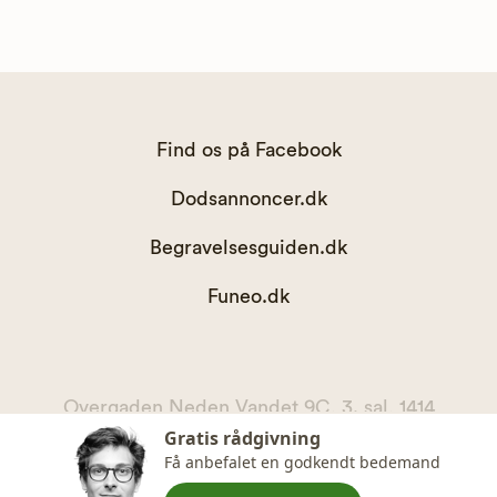
Find os på Facebook
Dodsannoncer.dk
Begravelsesguiden.dk
Funeo.dk
Overgaden Neden Vandet 9C, 3. sal, 1414
Gratis rådgivning
København K
Få anbefalet en godkendt bedemand
kontakt@begravelsesguiden.dk, telefon 71 71 11 00