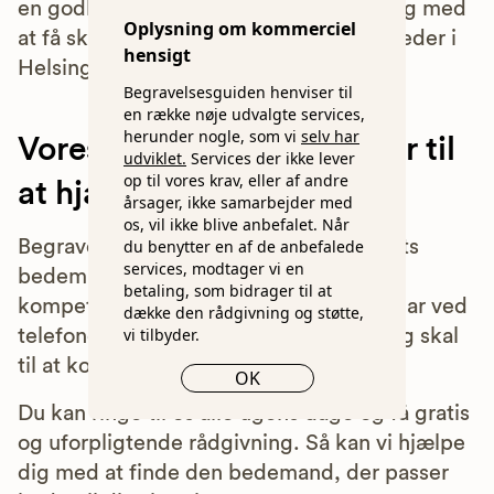
en godkendt bedemand også hjælpe dig med
Oplysning om kommerciel
at få skabt et overblik over dine muligheder i
hensigt
Helsingør og omegn.
Begravelsesguiden henviser til
en række nøje udvalgte services,
herunder nogle, som vi
selv har
Vores eksperter sidder klar til
udviklet.
Services der ikke lever
op til vores krav, eller af andre
at hjælpe
årsager, ikke samarbejder med
os, vil ikke blive anbefalet. Når
du benytter en af de anbefalede
Begravelsesguiden tester dagligt landets
services, modtager vi en
bedemænd på parametre som pris,
betaling, som bidrager til at
kompetencer og venlighed - vi sidder klar ved
dække den rådgivning og støtte,
vi tilbyder.
telefonerne til at rådgive dig, der står og skal
til at kontakte en bedemand.
OK
Du kan ringe til os alle ugens dage og få gratis
og uforpligtende rådgivning. Så kan vi hjælpe
dig med at finde den bedemand, der passer