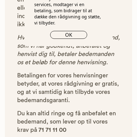
services, modtager vi en
eller som af andre årsager ikke har
betaling, som bidrager til at
indgået et samarbejde med os, vil
dække den rådgivning og støtte,
vi tilbyder.
ikke blive vist i vores anbefalinger.
OK
Hver gang du benytter en bedemand,
som vi har godkendt, anbefalet og
henvist dig til, betaler bedemanden
os et beløb for denne henvisning.
Betalingen for vores henvisninger
betyder, at vores rådgivning er gratis,
og at vi samtidig kan tilbyde vores
bedemandsgaranti.
Du kan altid ringe og få anbefalet en
bedemand, som lever op til vores
krav på
71 71 11 00