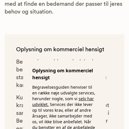
med at finde en bedemand der passer til jeres
behov og situation.
Oplysning om kommerciel hensigt
Begravelsesguiden anbefaler kun
bedemænd, der lever op til vores
Oplysning om kommerciel
hensigt
statistiske pris- og kvalitetskrav. Du
kan læse mere om vores krav
her.
Begravelsesguiden henviser til
en række nøje udvalgte services,
Kun bedemænd der lever op til
herunder nogle, som vi
selv har
udviklet.
Services der ikke lever
kravene har mulighed for at indgå et
op til vores krav, eller af andre
samarbejde med os om at blive vist i
årsager, ikke samarbejder med
Begravelsesguiden. Bedemænd der
os, vil ikke blive anbefalet. Når
du benytter en af de anbefalede
enten ikke lever op til vores krav,