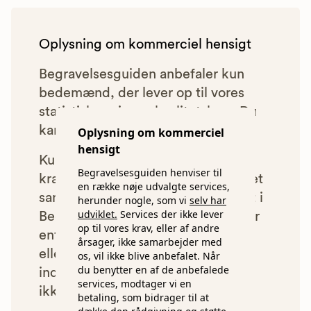
Oplysning om kommerciel hensigt
Begravelsesguiden anbefaler kun
bedemænd, der lever op til vores
statistiske pris- og kvalitetskrav. Du
kan læse mere om vores krav
her.
Oplysning om kommerciel
hensigt
Kun bedemænd der lever op til
Begravelsesguiden henviser til
kravene har mulighed for at indgå et
en række nøje udvalgte services,
samarbejde med os om at blive vist i
herunder nogle, som vi
selv har
udviklet.
Services der ikke lever
Begravelsesguiden. Bedemænd der
op til vores krav, eller af andre
enten ikke lever op til vores krav,
årsager, ikke samarbejder med
eller som af andre årsager ikke har
os, vil ikke blive anbefalet. Når
du benytter en af de anbefalede
indgået et samarbejde med os, vil
services, modtager vi en
ikke blive vist i vores anbefalinger.
betaling, som bidrager til at