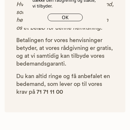
dække den rådgivning og støtte,
Hver gang du benytter en bedemand,
vi tilbyder.
som vi har godkendt, anbefalet og
OK
henvist dig til, betaler bedemanden
os et beløb for denne henvisning.
Betalingen for vores henvisninger
betyder, at vores rådgivning er gratis,
og at vi samtidig kan tilbyde vores
bedemandsgaranti.
Du kan altid ringe og få anbefalet en
bedemand, som lever op til vores
krav på
71 71 11 00