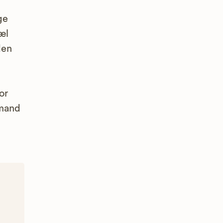
ge
æl
den
or
emand