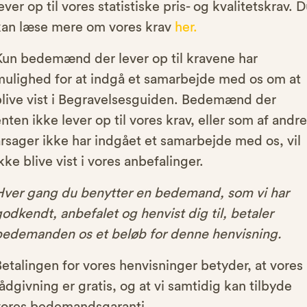
ever op til vores statistiske pris- og kvalitetskrav. 
kan læse mere om vores krav
her.
Kun bedemænd der lever op til kravene har
mulighed for at indgå et samarbejde med os om at
blive vist i Begravelsesguiden. Bedemænd der
nten ikke lever op til vores krav, eller som af andre
rsager ikke har indgået et samarbejde med os, vil
kke blive vist i vores anbefalinger.
Hver gang du benytter en bedemand, som vi har
odkendt, anbefalet og henvist dig til, betaler
bedemanden os et beløb for denne henvisning.
etalingen for vores henvisninger betyder, at vores
ådgivning er gratis, og at vi samtidig kan tilbyde