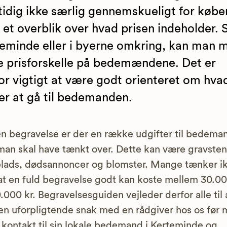
idig ikke særlig gennemskueligt for købe
å et overblik over hvad prisen indeholder. S
eminde eller i byerne omkring, kan man 
e prisforskelle på bedemændene. Det er
or vigtigt at være godt orienteret om hva
er at gå til bedemanden.
n begravelse er der en række udgifter til bedema
an skal have tænkt over. Dette kan være gravsten
lads, dødsannoncer og blomster. Mange tænker i
at en fuld begravelse godt kan koste mellem 30.00
.000 kr. Begravelsesguiden vejleder derfor alle til 
en uforpligtende snak med en rådgiver hos os før
 kontakt til sin lokale bedemand i Kerteminde og