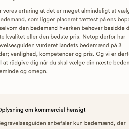
r vores erfaring at det er meget almindeligt at væl
edemand, som ligger placeret tættest på ens bop
 selvom den bedemand hverken behøver besidde 
te kvalitet eller den bedste pris. Netop derfor har
avelsesguiden vurderet landets bedemænd på 3
er; venlighed, kompetencer og pris. Og vi er derf
til at rådgive dig når du skal vælge din næste bed
teminde og omegn.
Oplysning om kommerciel hensigt
Begravelsesguiden anbefaler kun bedemænd, der