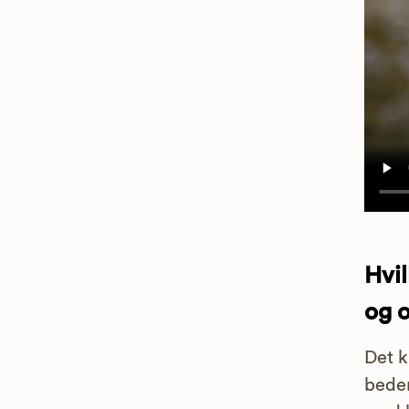
Hvi
og 
Det k
bedem