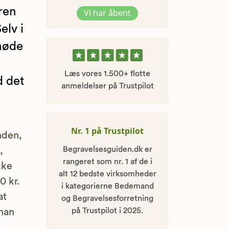
ren
Vi har åbent
elv i
møde
Læs vores 1.500+ flotte
d det
anmeldelser på Trustpilot
Nr. 1 på Trustpilot
nden,
Begravelsesguiden.dk er
,
rangeret som nr. 1 af de i
kke
alt 12 bedste virksomheder
0 kr.
i kategorierne Bedemand
at
og Begravelsesforretning
på Trustpilot i 2025.
 man