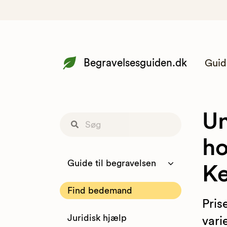
Begravelsesguiden.dk
Guid
Un
ho
Guide til begravelsen
K
Find bedemand
Pris
Juridisk hjælp
vari