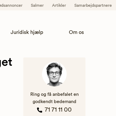
ødsannoncer
Salmer
Artikler
Samarbejdspartnere
Juridisk hjælp
Om os
get
Ring og få anbefalet en
godkendt bedemand
71 71 11 00