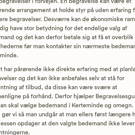
egravelser i forvejen. En begravelse kan være et
rrende arrangement at holde styr på uden erfaring f
gere begravelser. Desværre kan de økonomiske ra
dig have stor betydning for det endelige valg af
and og det kan derfor betale sig at få et overblik
hederne før man kontakter sin nærmeste bedeman
eminde.
t har pårørende ikke direkte erfaring med at plan
velser og det kan ikke anbefales selv at stå for
ntning af tilbud, da disse kan være svære at
nligne på forhånd. Derfor hjælper Begravelsesgu
man skal vælge bedemand i Kerteminde og omegn.
 gør vi så man undgår at man ellers først længere
cessen opdager at den valgte bedemand ikke lever 
ntningerne.