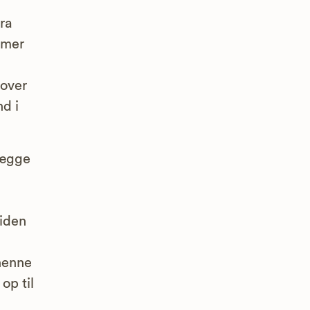
ra
mmer
 over
d i
lægge
iden
 henne
op til