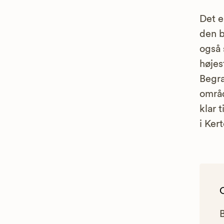
Det e
den b
også
højes
Begr
områd
klar 
i Ker