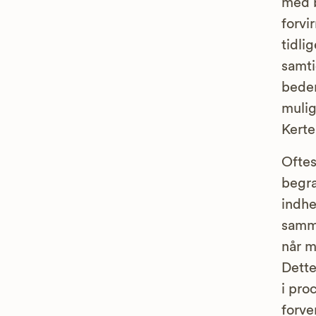
med b
forvi
tidli
samti
bedem
mulig
Kert
Oftes
begra
indhe
samme
når 
Dette
i pro
forve