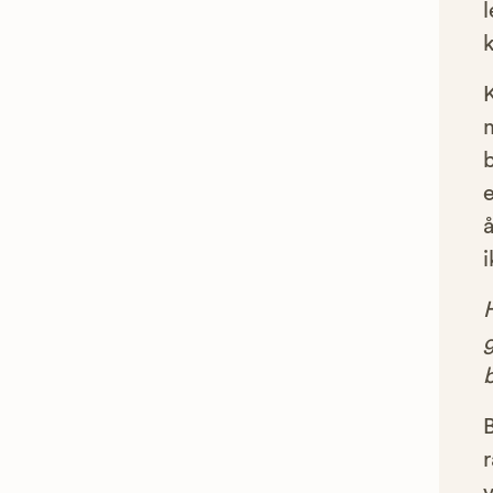
l
e
å
i
g
B
r