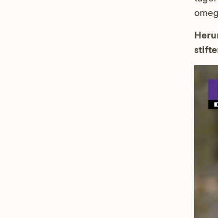
omeg
Herun
stifte