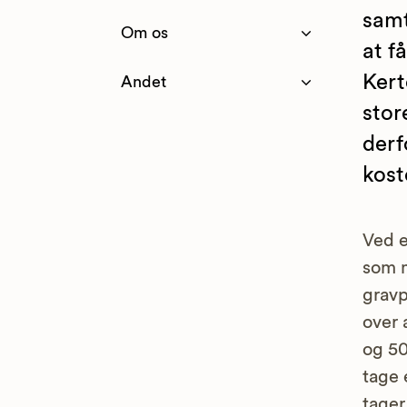
samt
Om os
at f
Kert
Andet
stor
derf
kost
Ved e
som m
gravp
over 
og 50
tage 
tager