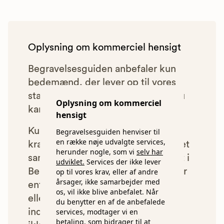
Oplysning om kommerciel hensigt
Begravelsesguiden anbefaler kun
bedemænd, der lever op til vores
statistiske pris- og kvalitetskrav. Du
Oplysning om kommerciel
kan læse mere om vores krav
her.
hensigt
Kun bedemænd der lever op til
Begravelsesguiden henviser til
en række nøje udvalgte services,
kravene har mulighed for at indgå et
herunder nogle, som vi
selv har
samarbejde med os om at blive vist i
udviklet.
Services der ikke lever
Begravelsesguiden. Bedemænd der
op til vores krav, eller af andre
årsager, ikke samarbejder med
enten ikke lever op til vores krav,
os, vil ikke blive anbefalet. Når
eller som af andre årsager ikke har
du benytter en af de anbefalede
indgået et samarbejde med os, vil
services, modtager vi en
betaling, som bidrager til at