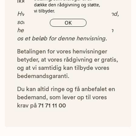
ikke blive vist i vores anbefalinger.
dække den rådgivning og støtte,
vi tilbyder.
Hver gang du benytter en bedemand,
som vi har godkendt, anbefalet og
OK
henvist dig til, betaler bedemanden
os et beløb for denne henvisning.
Betalingen for vores henvisninger
betyder, at vores rådgivning er gratis,
og at vi samtidig kan tilbyde vores
bedemandsgaranti.
Du kan altid ringe og få anbefalet en
bedemand, som lever op til vores
krav på
71 71 11 00