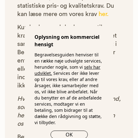
statistiske pris- og kvalitetskrav. Du
kan læse mere om vores krav
her.
Kun bedemænd der lever op til
kravene har mulighed for at indgå et
Oplysning om kommerciel
hensigt
samarbejde med os om at blive vist i
Begravelsesguiden. Bedemænd der
Begravelsesguiden henviser til
enten ikke lever op til vores krav,
en række nøje udvalgte services,
herunder nogle, som vi
selv har
eller som af andre årsager ikke har
udviklet.
Services der ikke lever
indgået et samarbejde med os, vil
op til vores krav, eller af andre
årsager, ikke samarbejder med
ikke blive vist i vores anbefalinger.
os, vil ikke blive anbefalet. Når
du benytter en af de anbefalede
Hver gang du benytter en bedemand,
services, modtager vi en
som vi har godkendt, anbefalet og
betaling, som bidrager til at
henvist dig til, betaler bedemanden
dække den rådgivning og støtte,
vi tilbyder.
os et beløb for denne henvisning.
OK
Betalingen for vores henvisninger