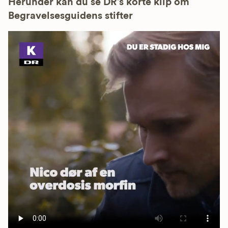
Herunder kan du se DR’s korte klip om
Begravelsesguidens stifter