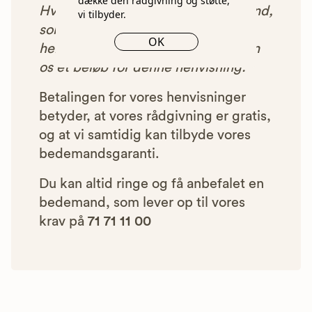
dække den rådgivning og støtte,
Hver gang du benytter en bedemand,
vi tilbyder.
som vi har godkendt, anbefalet og
OK
henvist dig til, betaler bedemanden
os et beløb for denne henvisning.
Betalingen for vores henvisninger
betyder, at vores rådgivning er gratis,
og at vi samtidig kan tilbyde vores
bedemandsgaranti.
Du kan altid ringe og få anbefalet en
bedemand, som lever op til vores
krav på
71 71 11 00