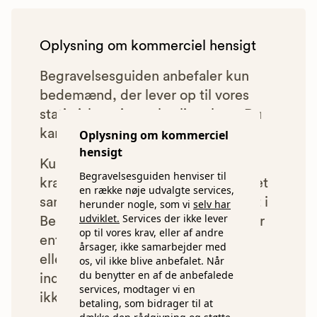
Oplysning om kommerciel hensigt
Begravelsesguiden anbefaler kun
bedemænd, der lever op til vores
statistiske pris- og kvalitetskrav. Du
kan læse mere om vores krav
her.
Oplysning om kommerciel
hensigt
Kun bedemænd der lever op til
Begravelsesguiden henviser til
kravene har mulighed for at indgå et
en række nøje udvalgte services,
samarbejde med os om at blive vist i
herunder nogle, som vi
selv har
udviklet.
Services der ikke lever
Begravelsesguiden. Bedemænd der
op til vores krav, eller af andre
enten ikke lever op til vores krav,
årsager, ikke samarbejder med
eller som af andre årsager ikke har
os, vil ikke blive anbefalet. Når
du benytter en af de anbefalede
indgået et samarbejde med os, vil
services, modtager vi en
ikke blive vist i vores anbefalinger.
betaling, som bidrager til at