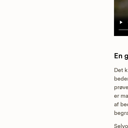
En 
Det k
bedem
prøve
er ma
af be
begra
Selvo