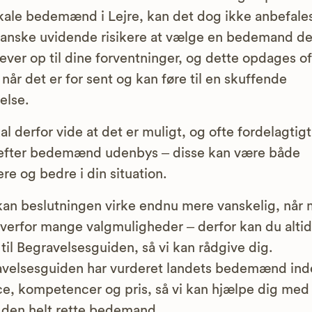
kale bedemænd i Lejre, kan det dog ikke anbefale
anske uvidende risikere at vælge en bedemand de
lever op til dine forventninger, og dette opdages of
, når det er for sent og kan føre til en skuffende
else.
al derfor vide at det er muligt, og ofte fordelagtigt
efter bedemænd udenbys – disse kan være både
gere og bedre i din situation.
an beslutningen virke endnu mere vanskelig, når
overfor mange valgmuligheder – derfor kan du altid
 til Begravelsesguiden, så vi kan rådgive dig.
velsesguiden har vurderet landets bedemænd ind
ce, kompetencer og pris, så vi kan hjælpe dig med 
 den helt rette bedemand.