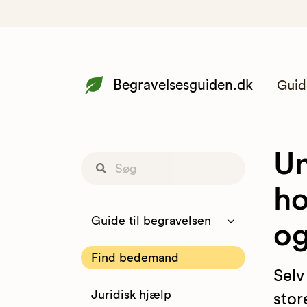
Begravelsesguiden.dk
Guid
Un
ho
Guide til begravelsen
o
Find bedemand
Selv
Juridisk hjælp
stor