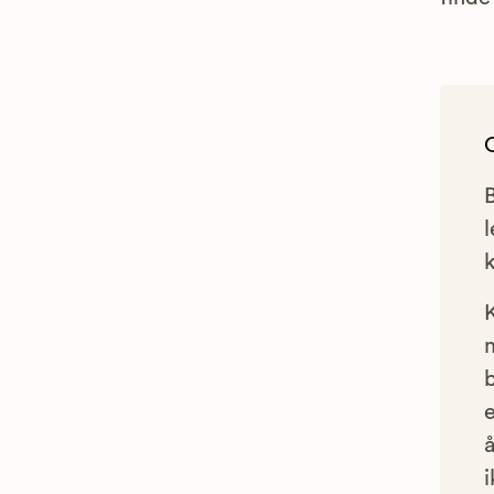
l
e
å
i