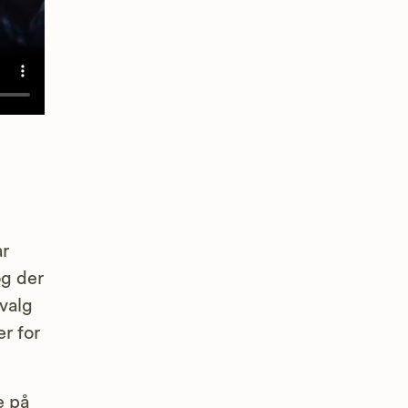
ar
og der
 valg
r for
e på