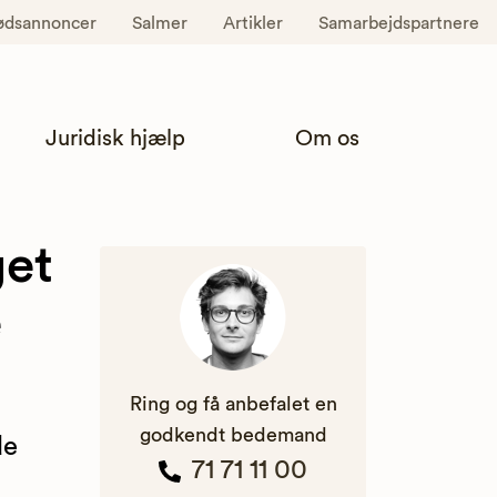
ødsannoncer
Salmer
Artikler
Samarbejdspartnere
Juridisk hjælp
Om os
get
e
Ring og få anbefalet en
godkendt bedemand
de
71 71 11 00