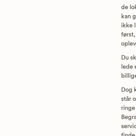
de lo
kan g
ikke 
først
oplev
Du sk
lede 
billi
Dog k
står 
ringe
Begra
servi
finde