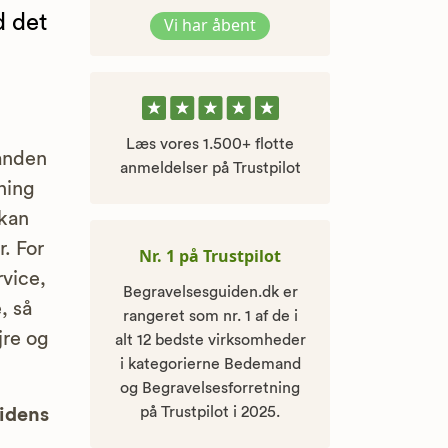
d det
Vi har åbent
Læs vores 1.500+ flotte
anden
anmeldelser på Trustpilot
kning
 kan
. For
Nr. 1 på Trustpilot
rvice,
Begravelsesguiden.dk er
, så
rangeret som nr. 1 af de i
jre og
alt 12 bedste virksomheder
i kategorierne Bedemand
og Begravelsesforretning
på Trustpilot i 2025.
uidens