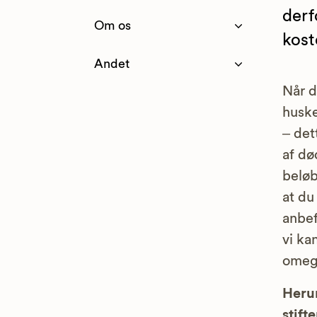
derf
Om os
kost
Andet
Når d
huske
– det
af dø
beløb
at du
anbef
vi ka
omeg
Herun
stifte