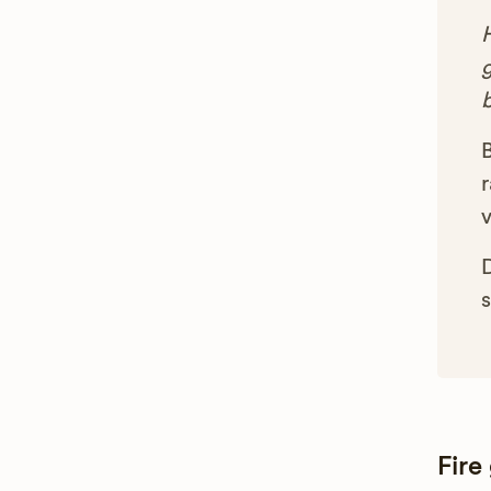
g
B
r
s
Fire