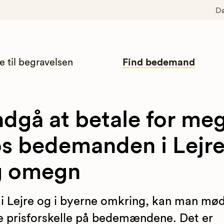
D
e til begravelsen
Find bedemand
dgå at betale for me
s bedemanden i Lejr
g omegn
 i Lejre og i byerne omkring, kan man mø
e prisforskelle på bedemændene. Det er