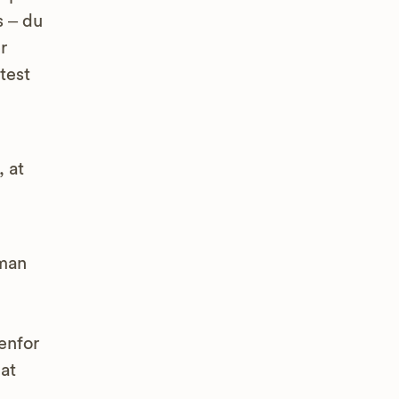
s – du
r
test
, at
 man
enfor
at