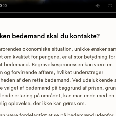
lken bedemand skal du kontakte?
rørendes økonomiske situation, unikke ønsker sa
t om kvalitet for pengene, er af stor betydning for 
af bedemand. Begravelsesprocessen kan være en
m og forvirrende affære, hvilket understreger
gheden af den rette bedemand. Ved udelukkende 
e valget af bedemand på baggrund af prisen, gru
ende erfaring på området, kan man ende med en
lig oplevelse, der ikke kan gøres om.
an være fordelagtigt at se på bedemænd udenfor