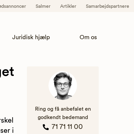
ødsannoncer
Salmer
Artikler
Samarbejdspartnere
Juridisk hjælp
Om os
get
Ring og få anbefalet en
godkendt bedemand
rskel
71 71 11 00
er i