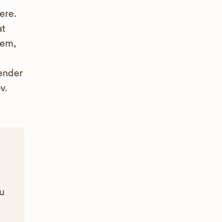
ere.
at
vem,
 ender
v.
Du