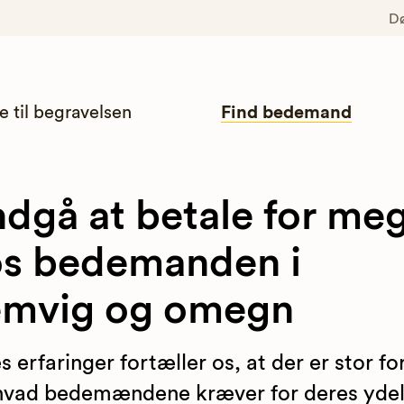
D
e til begravelsen
Find bedemand
dgå at betale for me
s bedemanden i
emvig og omegn
s erfaringer fortæller os, at der er stor fo
hvad bedemændene kræver for deres ydels