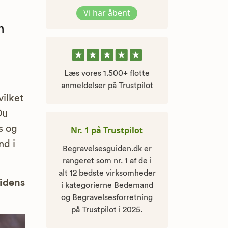
Vi har åbent
n
Læs vores 1.500+ flotte
anmeldelser på Trustpilot
ilket
Du
is og
Nr. 1 på Trustpilot
nd i
Begravelsesguiden.dk er
rangeret som nr. 1 af de i
alt 12 bedste virksomheder
uidens
i kategorierne Bedemand
og Begravelsesforretning
på Trustpilot i 2025.