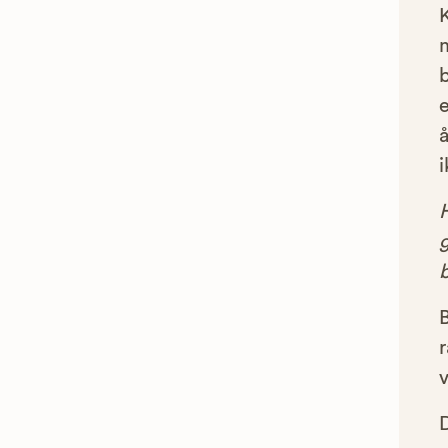
e
å
i
g
B
r