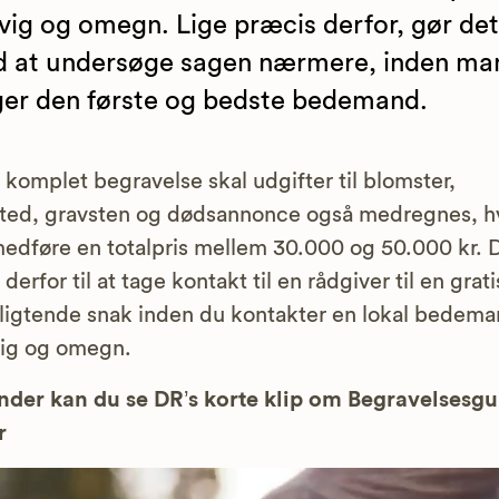
ig og omegn. Lige præcis derfor, gør det
 at undersøge sagen nærmere, inden ma
er den første og bedste bedemand.
n komplet begravelse skal udgifter til blomster,
ted, gravsten og dødsannonce også medregnes, hv
edføre en totalpris mellem 30.000 og 50.000 kr. 
 derfor til at tage kontakt til en rådgiver til en grat
ligtende snak inden du kontakter en lokal bedema
ig og omegn.
der kan du se DR’s korte klip om Begravelsesg
r