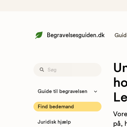
Begravelsesguiden.dk
Guid
Un
ho
Guide til begravelsen
L
Find bedemand
Vore
Juridisk hjælp
på, 