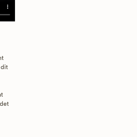
mt
dit
at
ndet