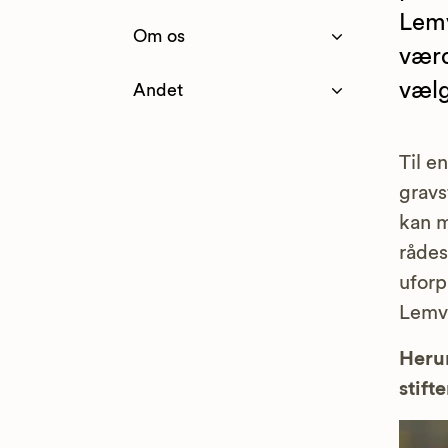
Lemv
Om os
værd
vælg
Andet
Til e
gravs
kan m
rådes
uforp
Lemv
Herun
stifte