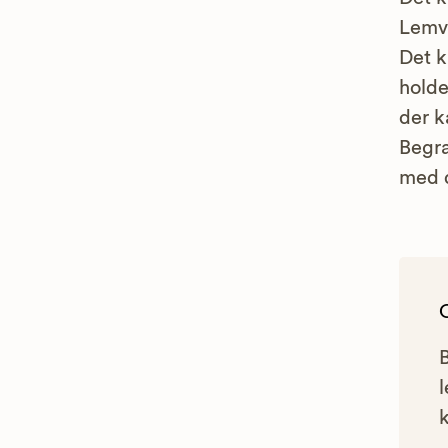
Lemvi
Det k
holde
der k
Begra
med d
l