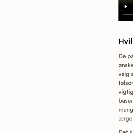
Hvi
De på
ønske
valg 
følso
vigti
baser
mangl
ærger
Det k