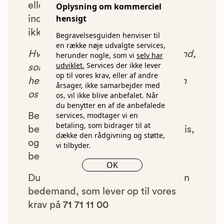
eller som af andre årsager ikke har
Oplysning om kommerciel
hensigt
indgået et samarbejde med os, vil
ikke blive vist i vores anbefalinger.
Begravelsesguiden henviser til
en række nøje udvalgte services,
Hver gang du benytter en bedemand,
herunder nogle, som vi
selv har
udviklet.
Services der ikke lever
som vi har godkendt, anbefalet og
op til vores krav, eller af andre
henvist dig til, betaler bedemanden
årsager, ikke samarbejder med
os et beløb for denne henvisning.
os, vil ikke blive anbefalet. Når
du benytter en af de anbefalede
services, modtager vi en
Betalingen for vores henvisninger
betaling, som bidrager til at
betyder, at vores rådgivning er gratis,
dække den rådgivning og støtte,
og at vi samtidig kan tilbyde vores
vi tilbyder.
bedemandsgaranti.
OK
Du kan altid ringe og få anbefalet en
bedemand, som lever op til vores
krav på
71 71 11 00