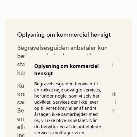
Oplysning om kommerciel hensigt
Begravelsesguiden anbefaler kun
bedemænd, der lever op til vores
statistiske pris- og kvalitetskrav. Du
Oplysning om kommerciel
kan læse mere om vores krav
her.
hensigt
Begravelsesguiden henviser til
Kun bedemænd der lever op til
en række nøje udvalgte services,
kravene har mulighed for at indgå et
herunder nogle, som vi
selv har
udviklet.
Services der ikke lever
samarbejde med os om at blive vist i
op til vores krav, eller af andre
Begravelsesguiden. Bedemænd der
årsager, ikke samarbejder med
enten ikke lever op til vores krav,
os, vil ikke blive anbefalet. Når
du benytter en af de anbefalede
eller som af andre årsager ikke har
services, modtager vi en
indgået et samarbejde med os, vil