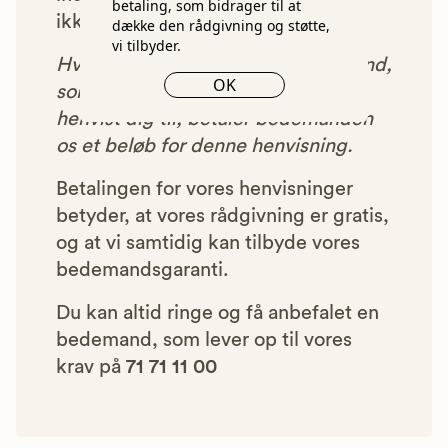
betaling, som bidrager til at
ikke blive vist i vores anbefalinger.
dække den rådgivning og støtte,
vi tilbyder.
Hver gang du benytter en bedemand,
OK
som vi har godkendt, anbefalet og
henvist dig til, betaler bedemanden
os et beløb for denne henvisning.
Betalingen for vores henvisninger
betyder, at vores rådgivning er gratis,
og at vi samtidig kan tilbyde vores
bedemandsgaranti.
Du kan altid ringe og få anbefalet en
bedemand, som lever op til vores
krav på
71 71 11 00