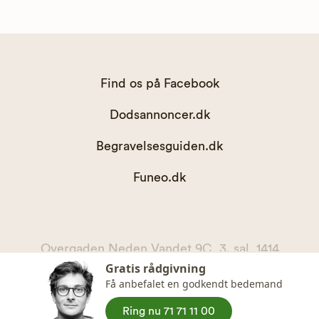
Find os på Facebook
Dodsannoncer.dk
Begravelsesguiden.dk
Funeo.dk
Overgaden Neden Vandet 9C, 3. sal, 1414
Gratis rådgivning
København K
Få anbefalet en godkendt bedemand
kontakt@begravelsesguiden.dk, telefon 71 71 11 00
CVR. 36065567
Ring nu 71 71 11 00