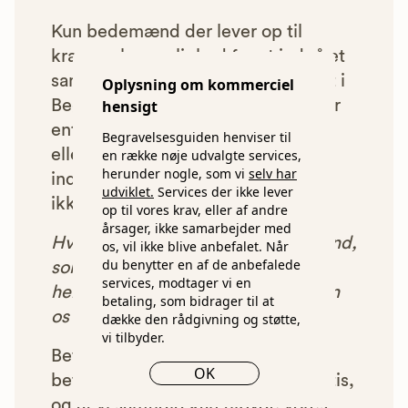
Kun bedemænd der lever op til
kravene har mulighed for at indgå et
samarbejde med os om at blive vist i
Oplysning om kommerciel
hensigt
Begravelsesguiden. Bedemænd der
enten ikke lever op til vores krav,
Begravelsesguiden henviser til
eller som af andre årsager ikke har
en række nøje udvalgte services,
herunder nogle, som vi
selv har
indgået et samarbejde med os, vil
udviklet.
Services der ikke lever
ikke blive vist i vores anbefalinger.
op til vores krav, eller af andre
årsager, ikke samarbejder med
Hver gang du benytter en bedemand,
os, vil ikke blive anbefalet. Når
du benytter en af de anbefalede
som vi har godkendt, anbefalet og
services, modtager vi en
henvist dig til, betaler bedemanden
betaling, som bidrager til at
os et beløb for denne henvisning.
dække den rådgivning og støtte,
vi tilbyder.
Betalingen for vores henvisninger
OK
betyder, at vores rådgivning er gratis,
og at vi samtidig kan tilbyde vores