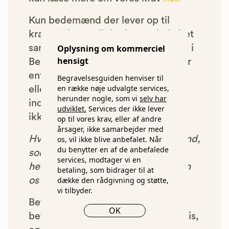
Kun bedemænd der lever op til
kravene har mulighed for at indgå et
samarbejde med os om at blive vist i
Oplysning om kommerciel
hensigt
Begravelsesguiden. Bedemænd der
enten ikke lever op til vores krav,
Begravelsesguiden henviser til
en række nøje udvalgte services,
eller som af andre årsager ikke har
herunder nogle, som vi
selv har
indgået et samarbejde med os, vil
udviklet.
Services der ikke lever
ikke blive vist i vores anbefalinger.
op til vores krav, eller af andre
årsager, ikke samarbejder med
Hver gang du benytter en bedemand,
os, vil ikke blive anbefalet. Når
du benytter en af de anbefalede
som vi har godkendt, anbefalet og
services, modtager vi en
henvist dig til, betaler bedemanden
betaling, som bidrager til at
os et beløb for denne henvisning.
dække den rådgivning og støtte,
vi tilbyder.
Betalingen for vores henvisninger
OK
betyder, at vores rådgivning er gratis,