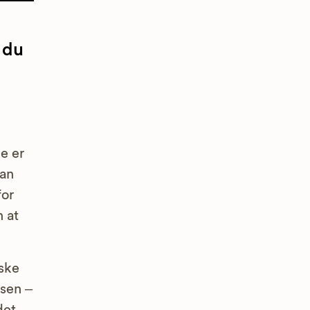
 du
e er
kan
for
 at
iske
isen –