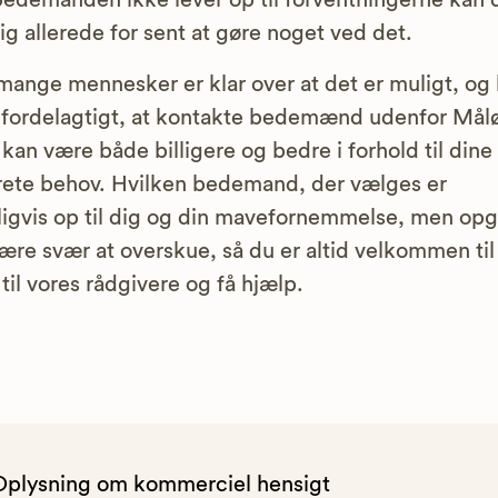
bedemanden ikke lever op til forventningerne kan 
sig allerede for sent at gøre noget ved det.
mange mennesker er klar over at det er muligt, og
fordelagtigt, at kontakte bedemænd udenfor Mål
 kan være både billigere og bedre i forhold til dine
ete behov. Hvilken bedemand, der vælges er
ligvis op til dig og din mavefornemmelse, men op
ære svær at overskue, så du er altid velkommen til
 til vores rådgivere og få hjælp.
Oplysning om kommerciel hensigt