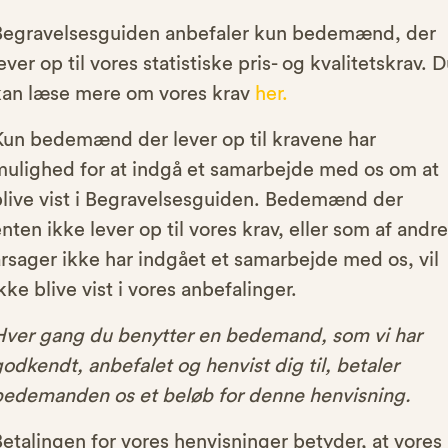
Begravelsesguiden anbefaler kun bedemænd, der
ever op til vores statistiske pris- og kvalitetskrav. 
kan læse mere om vores krav
her.
Kun bedemænd der lever op til kravene har
mulighed for at indgå et samarbejde med os om at
blive vist i Begravelsesguiden. Bedemænd der
nten ikke lever op til vores krav, eller som af andre
rsager ikke har indgået et samarbejde med os, vil
kke blive vist i vores anbefalinger.
Hver gang du benytter en bedemand, som vi har
odkendt, anbefalet og henvist dig til, betaler
bedemanden os et beløb for denne henvisning.
etalingen for vores henvisninger betyder, at vores