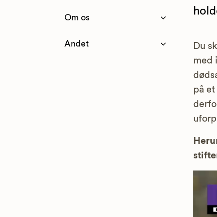
hold
Om os
Andet
Du sk
med i
dødsa
på et
derfo
uforp
Herun
stifte