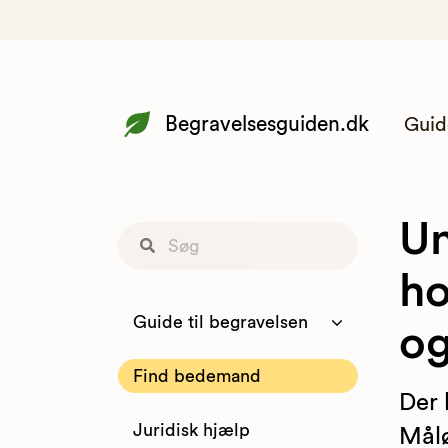
Begravelsesguiden.dk
Guid
Un
ho
Guide til begravelsen
o
Find bedemand
Der 
Juridisk hjælp
Målø