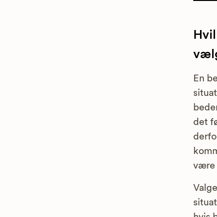
Hvi
væl
En be
situa
bedem
det f
derfo
komme
være 
Valge
situa