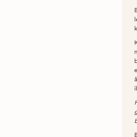
l
e
å
i
g
B