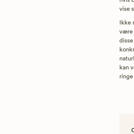
hvis 
vise 
Ikke 
være 
disse
konkr
natur
kan v
ringe