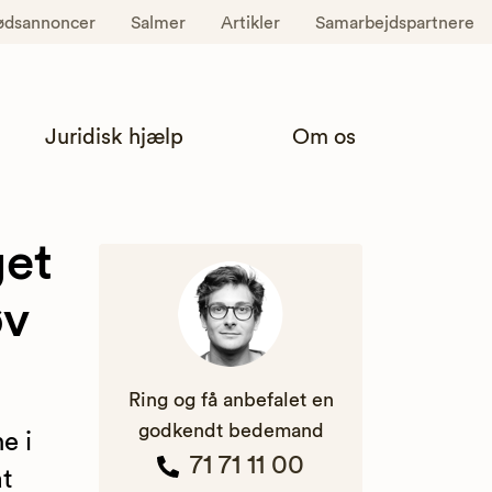
ødsannoncer
Salmer
Artikler
Samarbejdspartnere
Juridisk hjælp
Om os
get
øv
Ring og få anbefalet en
godkendt bedemand
e i
71 71 11 00
at