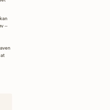
det
 kan
øv –
gaven
 at