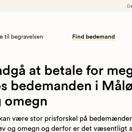
D
e til begravelsen
Find bedemand
dgå at betale for me
s bedemanden i Mål
g omegn
kan være stor prisforskel på bedemænden
v og omegn og derfor er det væsentligt 