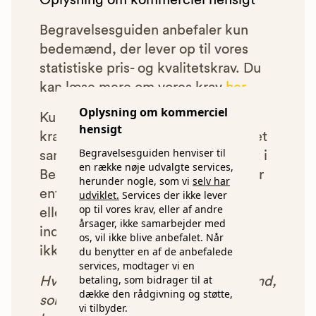
Oplysning om kommerciel hensigt
Begravelsesguiden anbefaler kun
bedemænd, der lever op til vores
statistiske pris- og kvalitetskrav. Du
kan læse mere om vores krav
her.
Oplysning om kommerciel
Kun bedemænd der lever op til
hensigt
kravene har mulighed for at indgå et
Begravelsesguiden henviser til
samarbejde med os om at blive vist i
en række nøje udvalgte services,
Begravelsesguiden. Bedemænd der
herunder nogle, som vi
selv har
enten ikke lever op til vores krav,
udviklet.
Services der ikke lever
op til vores krav, eller af andre
eller som af andre årsager ikke har
årsager, ikke samarbejder med
indgået et samarbejde med os, vil
os, vil ikke blive anbefalet. Når
ikke blive vist i vores anbefalinger.
du benytter en af de anbefalede
services, modtager vi en
betaling, som bidrager til at
Hver gang du benytter en bedemand,
dække den rådgivning og støtte,
som vi har godkendt, anbefalet og
vi tilbyder.