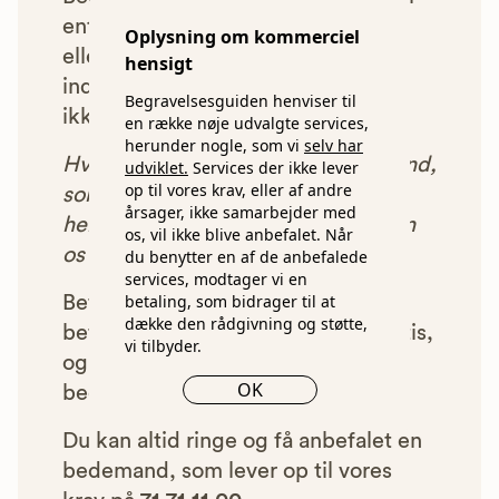
enten ikke lever op til vores krav,
Oplysning om kommerciel
eller som af andre årsager ikke har
hensigt
indgået et samarbejde med os, vil
Begravelsesguiden henviser til
ikke blive vist i vores anbefalinger.
en række nøje udvalgte services,
herunder nogle, som vi
selv har
Hver gang du benytter en bedemand,
udviklet.
Services der ikke lever
op til vores krav, eller af andre
som vi har godkendt, anbefalet og
årsager, ikke samarbejder med
henvist dig til, betaler bedemanden
os, vil ikke blive anbefalet. Når
os et beløb for denne henvisning.
du benytter en af de anbefalede
services, modtager vi en
betaling, som bidrager til at
Betalingen for vores henvisninger
dække den rådgivning og støtte,
betyder, at vores rådgivning er gratis,
vi tilbyder.
og at vi samtidig kan tilbyde vores
OK
bedemandsgaranti.
Du kan altid ringe og få anbefalet en
bedemand, som lever op til vores