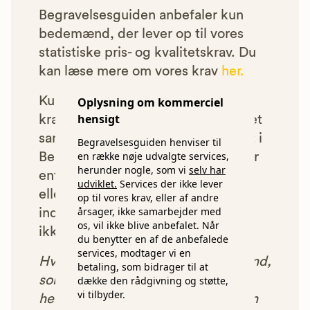
Begravelsesguiden anbefaler kun
bedemænd, der lever op til vores
statistiske pris- og kvalitetskrav. Du
kan læse mere om vores krav
her.
Kun bedemænd der lever op til
Oplysning om kommerciel
hensigt
kravene har mulighed for at indgå et
samarbejde med os om at blive vist i
Begravelsesguiden henviser til
en række nøje udvalgte services,
Begravelsesguiden. Bedemænd der
herunder nogle, som vi
selv har
enten ikke lever op til vores krav,
udviklet.
Services der ikke lever
eller som af andre årsager ikke har
op til vores krav, eller af andre
årsager, ikke samarbejder med
indgået et samarbejde med os, vil
os, vil ikke blive anbefalet. Når
ikke blive vist i vores anbefalinger.
du benytter en af de anbefalede
services, modtager vi en
Hver gang du benytter en bedemand,
betaling, som bidrager til at
som vi har godkendt, anbefalet og
dække den rådgivning og støtte,
vi tilbyder.
henvist dig til, betaler bedemanden