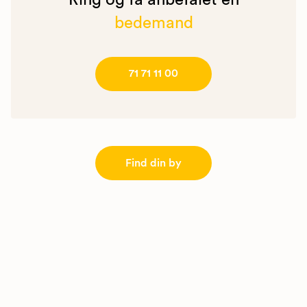
Ring og få anbefalet en
bedemand
71 71 11 00
Find din by