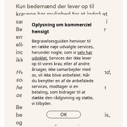
Kun bedemænd der lever op til
kravene har mulighed for at indgå et
samarbejde med os om at blive vist i
Oplysning om kommerciel
Begravelsesguiden. Bedemænd der
hensigt
enten ikke lever op til vores krav,
Begravelsesguiden henviser til
eller som af andre årsager ikke har
en række nøje udvalgte services,
herunder nogle, som vi
selv har
indgået et samarbejde med os, vil
udviklet.
Services der ikke lever
ikke blive vist i vores anbefalinger.
op til vores krav, eller af andre
årsager, ikke samarbejder med
Hver gang du benytter en bedemand,
os, vil ikke blive anbefalet. Når
som vi har godkendt, anbefalet og
du benytter en af de anbefalede
services, modtager vi en
henvist dig til, betaler bedemanden
betaling, som bidrager til at
os et beløb for denne henvisning.
dække den rådgivning og støtte,
vi tilbyder.
Betalingen for vores henvisninger
OK
betyder, at vores rådgivning er gratis,
og at vi samtidig kan tilbyde vores