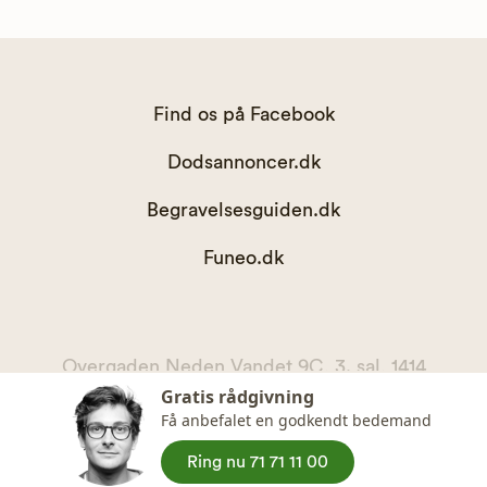
Find os på Facebook
Dodsannoncer.dk
Begravelsesguiden.dk
Funeo.dk
Overgaden Neden Vandet 9C, 3. sal, 1414
Gratis rådgivning
København K
Få anbefalet en godkendt bedemand
kontakt@begravelsesguiden.dk, telefon 71 71 11 00
CVR. 36065567
Ring nu 71 71 11 00